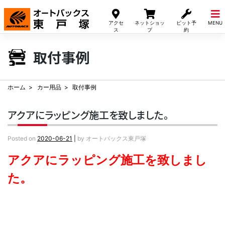
Skip
to
アクセ
ネットショッ
ピット予
MENU
content
ス
プ
約
取付事例
ホーム
カー用品
取付事例
アクアにラッピング施工を致しました。
Posted on
2020-06-21
|
by
オートバックス東戸塚
アクアにラッピング施工を致しまし
た。