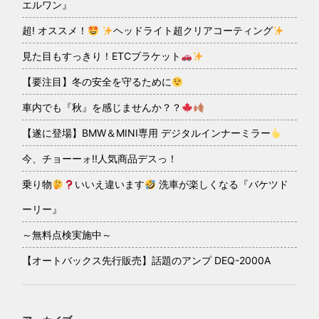
エルワン』
超! オススメ！
ヘッドライト超クリアコーティング
見た目もすっきり！ETCブラケット
【要注目】冬の安全を守るために
車内でも『秋』を感じませんか？？
【遂に登場】BMW＆MINI専用 デジタルインナーミラー
今、チョーーォ!!人気商品デスっ！
乗り物
いいえ違います
洗車が楽しくなる『バケツド
ーリー』
～無料点検実施中～
【オートバックス先行販売】話題のアンプ DEQ-2000A