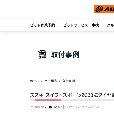
ピット作業予約
ピットサービス・車検
クル
Skip
to
content
取付事例
ホーム
カー用品
取付事例
スズキ スイフトスポーツZC33にタイ
Posted on
2019-12-02
|
by
オートバックス東戸塚