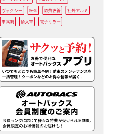
ヴォクシー
板金
燃費改善
社外アルミ
車高調
輸入車
電子ミラー