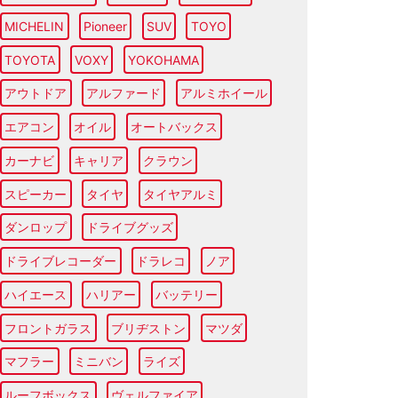
MICHELIN
Pioneer
SUV
TOYO
TOYOTA
VOXY
YOKOHAMA
アウトドア
アルファード
アルミホイール
エアコン
オイル
オートバックス
カーナビ
キャリア
クラウン
スピーカー
タイヤ
タイヤアルミ
ダンロップ
ドライブグッズ
ドライブレコーダー
ドラレコ
ノア
ハイエース
ハリアー
バッテリー
フロントガラス
ブリヂストン
マツダ
マフラー
ミニバン
ライズ
ルーフボックス
ヴェルファイア