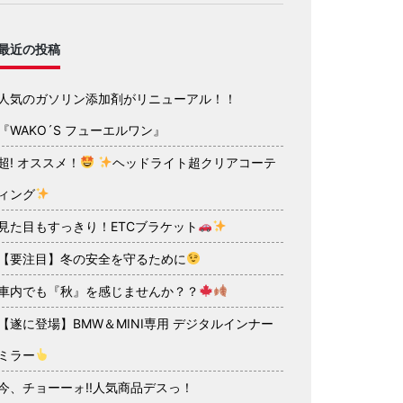
最近の投稿
人気のガソリン添加剤がリニューアル！！
『WAKO´S フューエルワン』
超! オススメ！
ヘッドライト超クリアコーテ
ィング
見た目もすっきり！ETCブラケット
【要注目】冬の安全を守るために
車内でも『秋』を感じませんか？？
【遂に登場】BMW＆MINI専用 デジタルインナー
ミラー
今、チョーーォ!!人気商品デスっ！