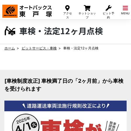
Skip
to
アクセ
ネットショッ
ピット予
MENU
content
ス
プ
約
車検・法定12ヶ月点検
ホーム
ピットサービス・車検
車検・法定12ヶ月点検
[車検制度改正] 車検満了日の「2ヶ月前」から車検
を受けられます