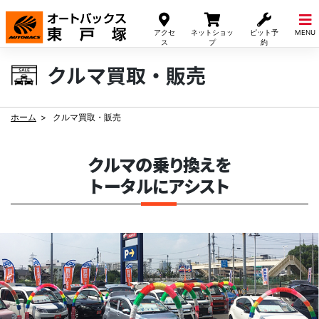
Skip
to
アクセ
ネットショッ
ピット予
MENU
content
ス
プ
約
クルマ買取・販売
ホーム
クルマ買取・販売
クルマの乗り換えを
トータルにアシスト