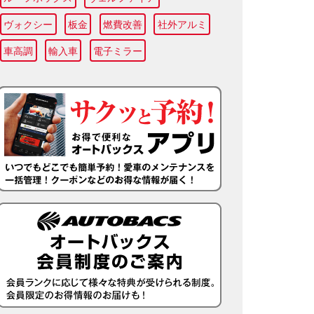
ヴォクシー
板金
燃費改善
社外アルミ
車高調
輸入車
電子ミラー