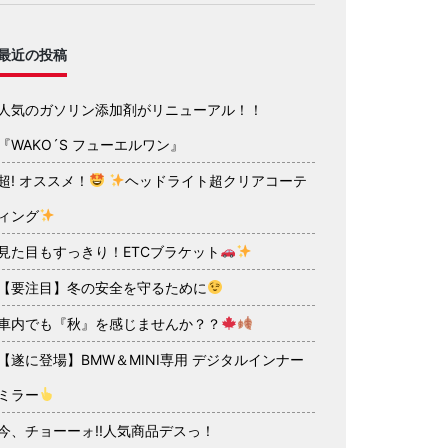
最近の投稿
人気のガソリン添加剤がリニューアル！！
『WAKO´S フューエルワン』
超! オススメ！
ヘッドライト超クリアコーテ
ィング
見た目もすっきり！ETCブラケット
【要注目】冬の安全を守るために
車内でも『秋』を感じませんか？？
【遂に登場】BMW＆MINI専用 デジタルインナー
ミラー
今、チョーーォ!!人気商品デスっ！