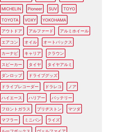
MICHELIN
Pioneer
SUV
TOYO
TOYOTA
VOXY
YOKOHAMA
アウトドア
アルファード
アルミホイール
エアコン
オイル
オートバックス
カーナビ
キャリア
クラウン
スピーカー
タイヤ
タイヤアルミ
ダンロップ
ドライブグッズ
ドライブレコーダー
ドラレコ
ノア
ハイエース
ハリアー
バッテリー
フロントガラス
ブリヂストン
マツダ
マフラー
ミニバン
ライズ
ルーフボックス
ヴェルファイア