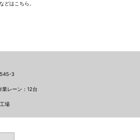
などはこちら。
45-3
作業レーン：12台
工場