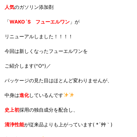
人気
のガソリン添加剤
「
WAKO´S フューエルワン
」が
リニューアルしました！！！！
今回は新しくなったフューエルワンを
ご紹介します(^O^)／
パッケージの見た目はほとんど変わりませんが、
中身は
進化
しているんです
史上初
採用の独自成分を配合し、
清浄性能
が従来品よりも上がっています( *´艸｀)