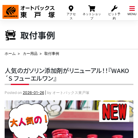
Skip
to
アクセ
ネットショッ
ピット予
MENU
content
ス
プ
約
取付事例
ホーム
カー用品
取付事例
人気のガソリン添加剤がリニューアル！！『WAKO
´S フューエルワン』
Posted on
2026-01-26
|
by
オートバックス東戸塚