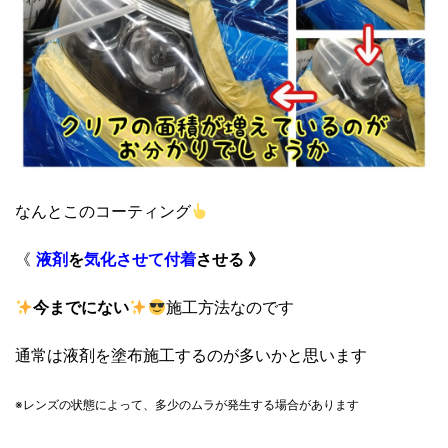
なんとこのコーティング
《
液剤
を
気化させて
付着
させる 》
今までにない
施工方法なのです
通常は液剤を塗布施工するのが多いかと思います
※レンズの状態によって、
多少のムラが発生する場合があります