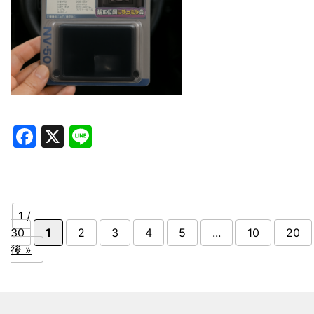
Facebook
X
Line
1 /
30
1
2
3
4
5
...
10
20
後 »