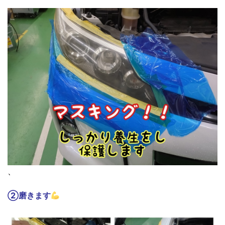
、
②磨きます