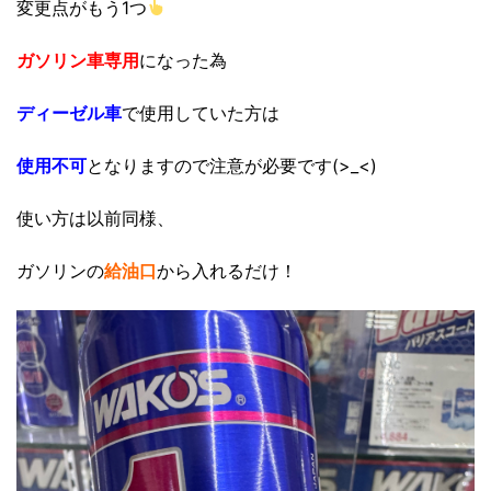
変更点がもう1つ
ガソリン車専用
になった為
ディーゼル車
で使用していた方は
使用不可
となりますので注意が必要です(>_<)
使い方は以前同様、
ガソリンの
給油口
から入れるだけ！