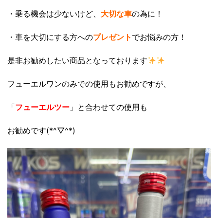
・乗る機会は少ないけど、
大切な車
の為に！
・車を大切にする方への
プレゼント
でお悩みの方！
是非お勧めしたい商品となっております
フューエルワンのみでの使用もお勧めですが、
「
フューエルツー
」と合わせての使用も
お勧めです(*^▽^*)