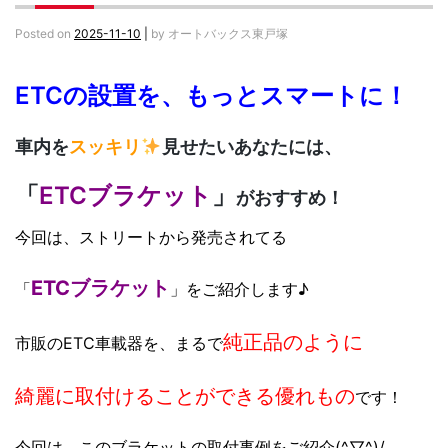
Posted on
2025-11-10
|
by
オートバックス東戸塚
ETCの設置を、もっとスマートに！
車内を
スッキリ
見せたいあなたには、
「
ETCブラケット
」
がおすすめ！
今回は、ストリートから発売されてる
ETCブラケット
「
」をご紹介します♪
純正品のように
市販のETC車載器を、まるで
綺麗に取付けることができる
優れもの
です！
今回は、このブラケットの取付事例をご紹介(^▽^)/