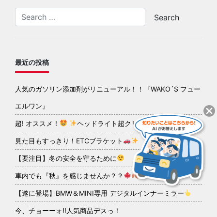
最近の投稿
人気のガソリン添加剤がリニューアル！！『WAKO´S フュー
エルワン』
超! オススメ！
ヘッドライト超クリアコーティング
見た目もすっきり！ETCブラケット
【要注目】冬の安全を守るために
車内でも『秋』を感じませんか？？
【遂に登場】BMW＆MINI専用 デジタルインナーミラー
今、チョーーォ!!人気商品デスっ！