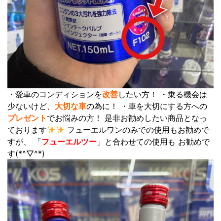
・愛車のコンディションを
改善
したい方！ ・乗る機会は
少ないけど、
大切な車
の為に！ ・車を大切にする方への
プレゼント
でお悩みの方！ 是非お勧めしたい商品となっ
ております
フューエルワンのみでの使用もお勧めで
すが、 「
フューエルツー
」と合わせての使用も お勧めで
す(*^▽^*)