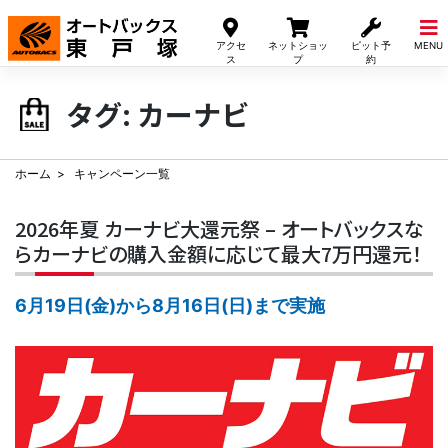
Skip
to
アクセ
ネットショッ
ピット予
MENU
content
ス
プ
約
タグ:
カーナビ
ホーム
キャンペーン一覧
2026年夏 カーナビ大還元祭 – オートバックスな
らカーナビの購入金額に応じて最大7万円還元！
6月19日(金)から8月16日(日)まで実施