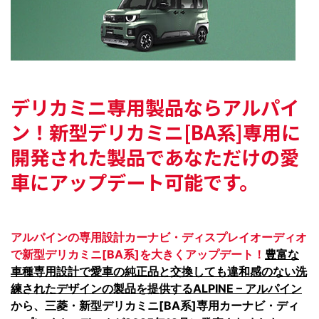
デリカミニ専用製品ならアルパイ
ン！
新型デリカミニ[BA系]専用に
開発された製品で
あなただけの愛
車にアップデート可能です。
アルパインの専用設計カーナビ・ディスプレイオーディオ
で新型デリカミニ[BA系]を大きくアップデート！
豊富な
車種専用設計で愛車の純正品と交換しても違和感のない洗
練されたデザインの製品を提供するALPINE – アルパイン
から、三菱・新型デリカミニ[BA系]専用カーナビ・ディ