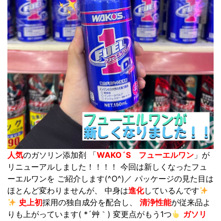
人気
のガソリン添加剤 「
WAKO´S フューエルワン
」が
リニューアルしました！！！！ 今回は新しくなったフュ
ーエルワンを ご紹介します(^O^)／ パッケージの見た目は
ほとんど変わりませんが、 中身は
進化
しているんです
史上初
採用の独自成分を配合し、
清浄性能
が従来品よ
りも上がっています( *´艸｀) 変更点がもう1つ
ガソリ