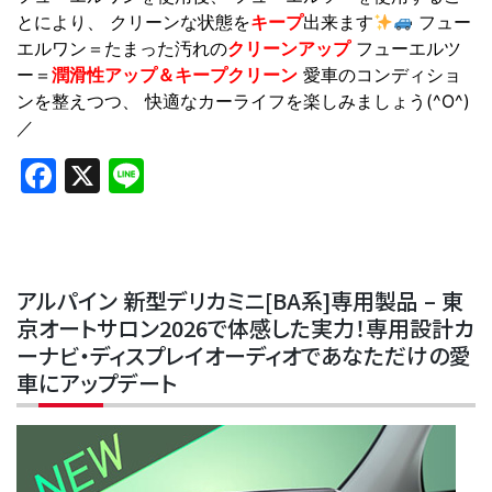
とにより、 クリーンな状態を
キープ
出来ます
フュー
エルワン＝たまった汚れの
クリーンアップ
フューエルツ
ー＝
潤滑性アップ＆キープクリーン
愛車のコンディショ
ンを整えつつ、 快適なカーライフを楽しみましょう(^O^)
／
Facebook
X
Line
アルパイン 新型デリカミニ[BA系]専用製品 – 東
京オートサロン2026で体感した実力！専用設計カ
ーナビ・ディスプレイオーディオであなただけの愛
車にアップデート