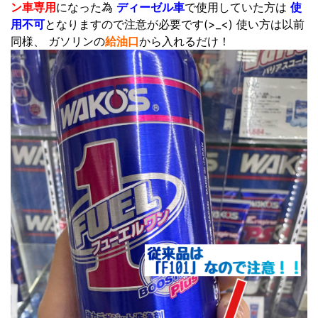
ン車専用
になった為
ディーゼル車
で使用していた方は
使
用不可
となりますので注意が必要です(>_<) 使い方は以前
同様、 ガソリンの
給油口
から入れるだけ！