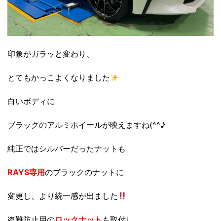
印象がガラッと変わり、
とてもかっこよくなりました
白いボディに
ブラックのアルミホイールが映えますね(^^♪
純正ではシルバーだったナットも
RAYS専用
のブラックのナットに
変更し、より統一感が出ました
盗難防止用の
ロックナット
も取付し、