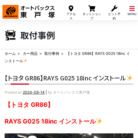
Skip
to
アクセ
ネットショッ
ピット予
MENU
content
ス
プ
約
取付事例
ホーム
カー用品
取付事例
【トヨタ GR86】RAYS G025 18inc イ
ンストール
【トヨタ GR86】RAYS G025 18inc インストール
Posted on
2024-09-14
|
by
オートバックス東戸塚
【トヨタ GR86】
RAYS G025 18inc インストール