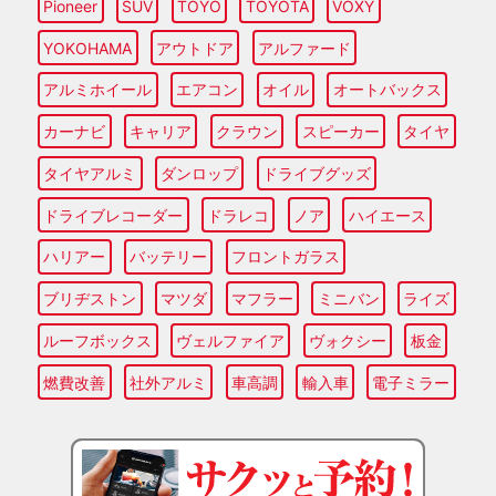
Pioneer
SUV
TOYO
TOYOTA
VOXY
YOKOHAMA
アウトドア
アルファード
アルミホイール
エアコン
オイル
オートバックス
カーナビ
キャリア
クラウン
スピーカー
タイヤ
タイヤアルミ
ダンロップ
ドライブグッズ
ドライブレコーダー
ドラレコ
ノア
ハイエース
ハリアー
バッテリー
フロントガラス
ブリヂストン
マツダ
マフラー
ミニバン
ライズ
ルーフボックス
ヴェルファイア
ヴォクシー
板金
燃費改善
社外アルミ
車高調
輸入車
電子ミラー