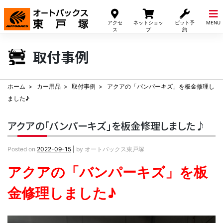
Skip
to
アクセ
ネットショッ
ピット予
MENU
content
ス
プ
約
取付事例
ホーム
カー用品
取付事例
アクアの「バンパーキズ」を板金修理し
ました♪
アクアの「バンパーキズ」を板金修理しました♪
Posted on
2022-09-15
|
by
オートバックス東戸塚
アクアの「バンパーキズ」を板
金修理しました♪