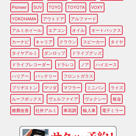
Pioneer
SUV
TOYO
TOYOTA
VOXY
YOKOHAMA
アウトドア
アルファード
アルミホイール
エアコン
オイル
オートバックス
カーナビ
キャリア
クラウン
スピーカー
タイヤ
タイヤアルミ
ダンロップ
ドライブグッズ
ドライブレコーダー
ドラレコ
ノア
ハイエース
ハリアー
バッテリー
フロントガラス
ブリヂストン
マツダ
マフラー
ミニバン
ライズ
ルーフボックス
ヴェルファイア
ヴォクシー
板金
燃費改善
社外アルミ
車高調
輸入車
電子ミラー