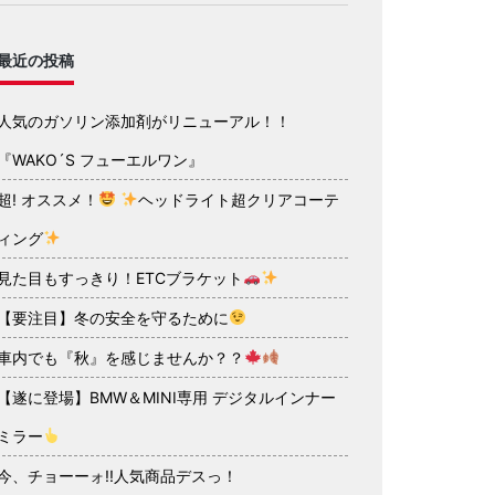
最近の投稿
人気のガソリン添加剤がリニューアル！！
『WAKO´S フューエルワン』
超! オススメ！
ヘッドライト超クリアコーテ
ィング
見た目もすっきり！ETCブラケット
【要注目】冬の安全を守るために
車内でも『秋』を感じませんか？？
【遂に登場】BMW＆MINI専用 デジタルインナー
ミラー
今、チョーーォ!!人気商品デスっ！