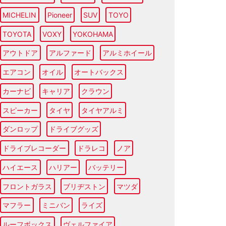
MICHELIN
Pioneer
SUV
TOYO
TOYOTA
VOXY
YOKOHAMA
アウトドア
アルファード
アルミホイール
エアコン
オイル
オートバックス
カーナビ
キャリア
クラウン
スピーカー
タイヤ
タイヤアルミ
ダンロップ
ドライブグッズ
ドライブレコーダー
ドラレコ
ノア
ハイエース
ハリアー
バッテリー
フロントガラス
ブリヂストン
マツダ
マフラー
ミニバン
ライズ
ルーフボックス
ヴェルファイア