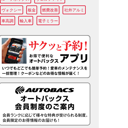
ヴォクシー
板金
燃費改善
社外アルミ
車高調
輸入車
電子ミラー