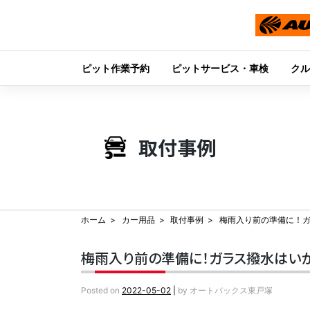
ピット作業予約
ピットサービス・車検
クル
Skip
to
content
取付事例
ホーム
カー用品
取付事例
梅雨入り前の準備に！
梅雨入り前の準備に！ガラス撥水はいか
Posted on
2022-05-02
|
by
オートバックス東戸塚