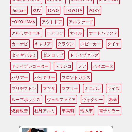
Pioneer
SUV
TOYO
TOYOTA
VOXY
YOKOHAMA
アウトドア
アルファード
アルミホイール
エアコン
オイル
オートバックス
カーナビ
キャリア
クラウン
スピーカー
タイヤ
タイヤアルミ
ダンロップ
ドライブグッズ
ドライブレコーダー
ドラレコ
ノア
ハイエース
ハリアー
バッテリー
フロントガラス
ブリヂストン
マツダ
マフラー
ミニバン
ライズ
ルーフボックス
ヴェルファイア
ヴォクシー
板金
燃費改善
社外アルミ
車高調
輸入車
電子ミラー