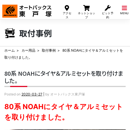
Skip
to
アクセ
ネットショッ
ピット予
MENU
content
ス
プ
約
取付事例
ホーム
カー用品
取付事例
80系 NOAHにタイヤ＆アルミセットを
取り付けました。
80系 NOAHにタイヤ＆アルミセットを取り付けま
した。
Posted on
2020-03-27
|
by
オートバックス東戸塚
80
系 NOAHにタイヤ＆アルミセット
を取り付けました。