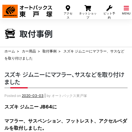
Skip
to
アクセ
ネットショッ
ピット予
MENU
content
ス
プ
約
取付事例
ホーム
カー用品
取付事例
スズキ ジムニーにマフラー、サスなど
を取り付けました
スズキ ジムニーにマフラー、サスなどを取り付け
ました
Posted on
2020-03-03
|
by
オートバックス東戸塚
スズキ ジムニー JB64に
マフラー、サスペンション、フットレスト、アクセルペダ
ルを取付しました。