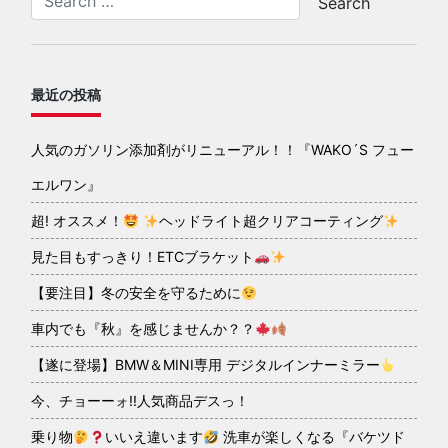
最近の投稿
人気のガソリン添加剤がリニューアル！！『WAKO´S フュー
エルワン』
超! オススメ！
ヘッドライト超クリアコーティング
見た目もすっきり！ETCブラケット
【要注目】冬の安全を守るために
車内でも『秋』を感じませんか？？
【遂に登場】BMW＆MINI専用 デジタルインナーミラー
今、チョーーォ!!人気商品デスっ！
乗り物
いいえ違います
洗車が楽しくなる『バケツド