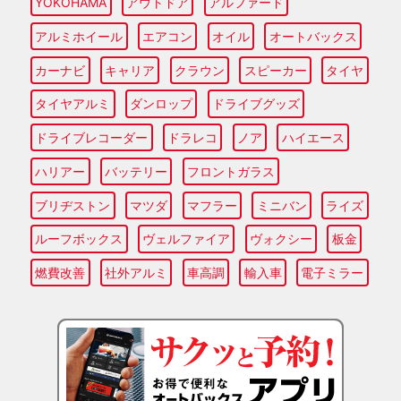
YOKOHAMA
アウトドア
アルファード
アルミホイール
エアコン
オイル
オートバックス
カーナビ
キャリア
クラウン
スピーカー
タイヤ
タイヤアルミ
ダンロップ
ドライブグッズ
ドライブレコーダー
ドラレコ
ノア
ハイエース
ハリアー
バッテリー
フロントガラス
ブリヂストン
マツダ
マフラー
ミニバン
ライズ
ルーフボックス
ヴェルファイア
ヴォクシー
板金
燃費改善
社外アルミ
車高調
輸入車
電子ミラー