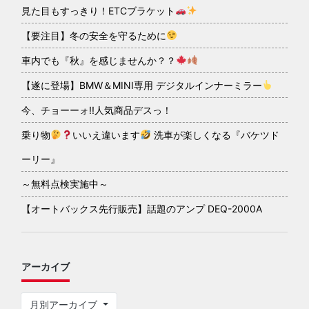
見た目もすっきり！ETCブラケット
【要注目】冬の安全を守るために
車内でも『秋』を感じませんか？？
【遂に登場】BMW＆MINI専用 デジタルインナーミラー
今、チョーーォ!!人気商品デスっ！
乗り物
いいえ違います
洗車が楽しくなる『バケツド
ーリー』
～無料点検実施中～
【オートバックス先行販売】話題のアンプ DEQ-2000A
アーカイブ
月別アーカイブ