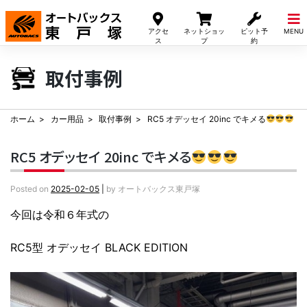
Skip
to
アクセ
ネットショッ
ピット予
MENU
content
ス
プ
約
取付事例
ホーム
カー用品
取付事例
RC5 オデッセイ 20inc でキメる
RC5 オデッセイ 20inc でキメる
Posted on
2025-02-05
|
by
オートバックス東戸塚
今回は令和６年式の
RC5型 オデッセイ BLACK EDITION