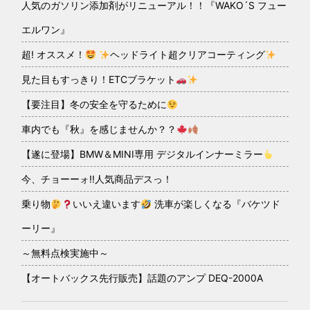
人気のガソリン添加剤がリニューアル！！『WAKO´S フュー
エルワン』
超! オススメ！
ヘッドライト超クリアコーティング
見た目もすっきり！ETCブラケット
【要注目】冬の安全を守るために
車内でも『秋』を感じませんか？？
【遂に登場】BMW＆MINI専用 デジタルインナーミラー
今、チョーーォ!!人気商品デスっ！
乗り物
いいえ違います
洗車が楽しくなる『バケツド
ーリー』
～無料点検実施中～
【オートバックス先行販売】話題のアンプ DEQ-2000A