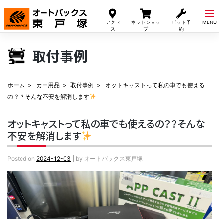
Skip
to
アクセ
ネットショッ
ピット予
MENU
content
ス
プ
約
取付事例
ホーム
カー用品
取付事例
オットキャストって私の車でも使える
の？？そんな不安を解消します
オットキャストって私の車でも使えるの？？そんな
不安を解消します
Posted on
2024-12-03
|
by
オートバックス東戸塚