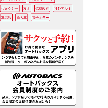
ヴォクシー
板金
燃費改善
社外アルミ
車高調
輸入車
電子ミラー