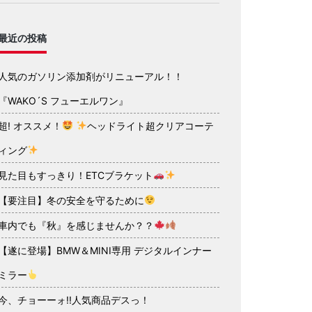
最近の投稿
人気のガソリン添加剤がリニューアル！！
『WAKO´S フューエルワン』
超! オススメ！
ヘッドライト超クリアコーテ
ィング
見た目もすっきり！ETCブラケット
【要注目】冬の安全を守るために
車内でも『秋』を感じませんか？？
【遂に登場】BMW＆MINI専用 デジタルインナー
ミラー
今、チョーーォ!!人気商品デスっ！