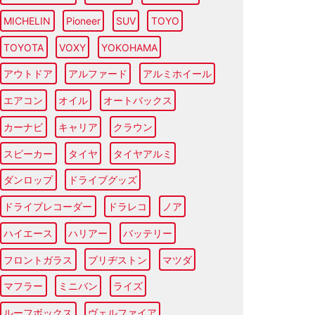
MICHELIN
Pioneer
SUV
TOYO
TOYOTA
VOXY
YOKOHAMA
アウトドア
アルファード
アルミホイール
エアコン
オイル
オートバックス
カーナビ
キャリア
クラウン
スピーカー
タイヤ
タイヤアルミ
ダンロップ
ドライブグッズ
ドライブレコーダー
ドラレコ
ノア
ハイエース
ハリアー
バッテリー
フロントガラス
ブリヂストン
マツダ
マフラー
ミニバン
ライズ
ルーフボックス
ヴェルファイア