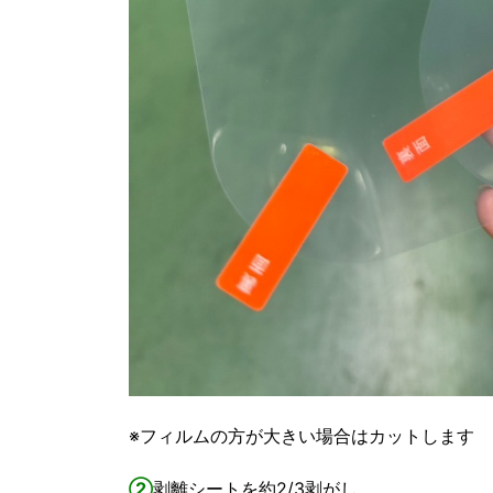
※フィルムの方が大きい場合はカットします
②
剥離シートを約2/3剥がし、