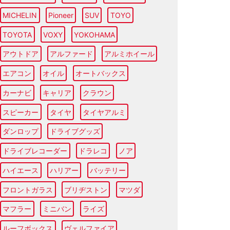
MICHELIN
Pioneer
SUV
TOYO
TOYOTA
VOXY
YOKOHAMA
アウトドア
アルファード
アルミホイール
エアコン
オイル
オートバックス
カーナビ
キャリア
クラウン
スピーカー
タイヤ
タイヤアルミ
ダンロップ
ドライブグッズ
ドライブレコーダー
ドラレコ
ノア
ハイエース
ハリアー
バッテリー
フロントガラス
ブリヂストン
マツダ
マフラー
ミニバン
ライズ
ルーフボックス
ヴェルファイア