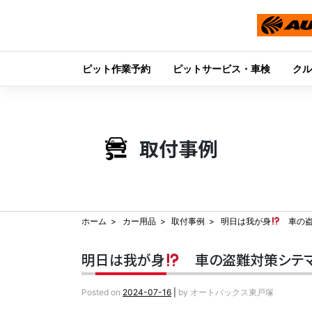
ピット作業予約
ピットサービス・車検
クル
Skip
to
content
取付事例
ホーム
カー用品
取付事例
明日は我が身
車の盗
明日は我が身
車の盗難対策シテ
Posted on
2024-07-16
|
by
オートバックス東戸塚