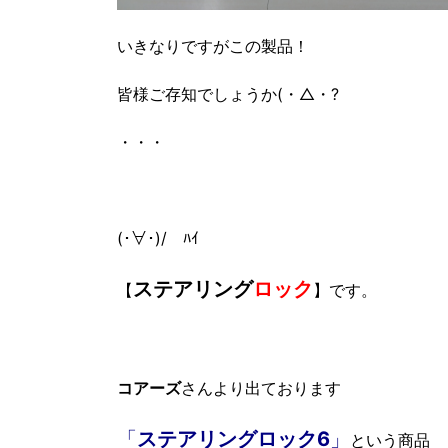
いきなりですがこの製品！
皆様ご存知でしょうか(・△・?
・・・
(･∀･)/ ﾊｲ
ステアリング
ロック
【
】です。
コアーズ
さんより出ております
「
ステアリングロック6
」
という商品