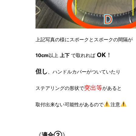
上記写真の様にスポークとスポークの間隔が
OK
！
10cm
以上
上下
で取れれば
但し
、ハンドルカバーがついていたり
突出等
ステアリングの形状で
があると
取付出来ない可能性があるので
注意
《
適合②
》