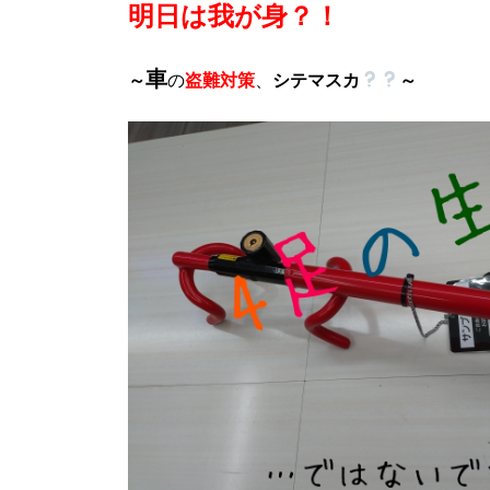
明日は我が身？！
車
～
の
盗難対策
、
シテマスカ
～