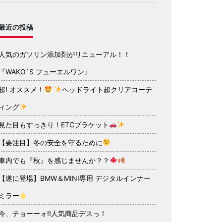
最近の投稿
人気のガソリン添加剤がリニューアル！！
『WAKO´S フューエルワン』
超! オススメ！
ヘッドライト超クリアコーテ
ィング
見た目もすっきり！ETCブラケット
【要注目】冬の安全を守るために
車内でも『秋』を感じませんか？？
【遂に登場】BMW＆MINI専用 デジタルインナー
ミラー
今、チョーーォ!!人気商品デスっ！