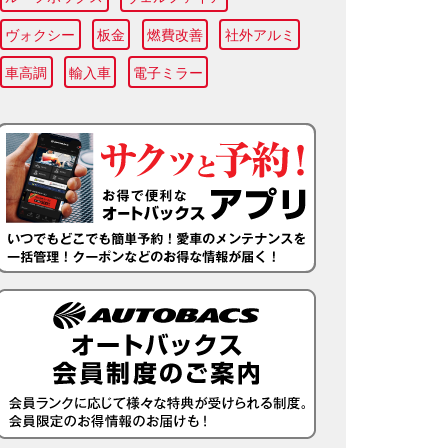
ヴォクシー
板金
燃費改善
社外アルミ
車高調
輸入車
電子ミラー