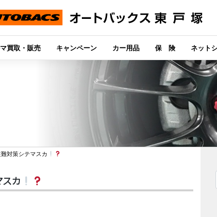
マ買取・販売
キャンペーン
カー用品
保 険
ネット
難対策シテマスカ
マスカ