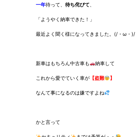
一年
待って、
待ち侘びて
、
「ようやく納車できた！」
最近よく聞く様になってきました。(/・ω・)/
新車はもちろん中古車も
納車して
これから愛でていく車が
【盗難
】
なんて事になるのは嫌ですよね
かと言って
セキュリティ
までは予算が・・