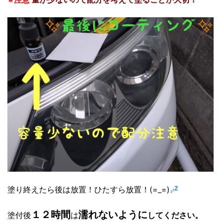
塗り終えたら後は放置！ひたすら放置！(=_=)
１２時間
濡れないように
塗付後
は
してください。