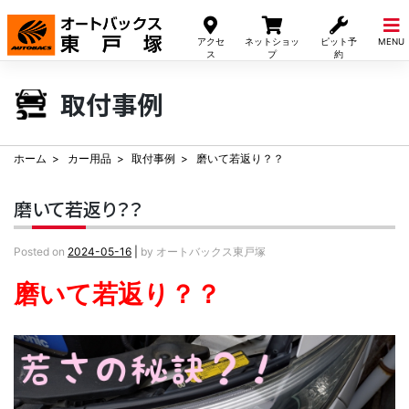
Skip
to
アクセ
ネットショッ
ピット予
MENU
content
ス
プ
約
取付事例
ホーム
カー用品
取付事例
磨いて若返り？？
磨いて若返り？？
Posted on
2024-05-16
|
by
オートバックス東戸塚
磨いて若返り？？