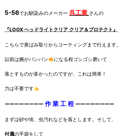
5-56
呉工業
でお馴染みのメーカー
さんの
『LOOX ヘッドライトクリア クリア＆プロテクト』
こちらで黄ばみ取りからコーティングまで行えます。
以前は腕がパンパン
になる程ゴシゴシ磨いて
落とすものが多かったのですが、これは簡単！
力は不要です
作 業 工 程
ーーーーーーーー
ーーーーーーーー
まずは砂や埃、虫汚れなどを落とします。そして、
付属
の手袋をして