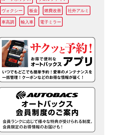
ヴォクシー
板金
燃費改善
社外アルミ
車高調
輸入車
電子ミラー