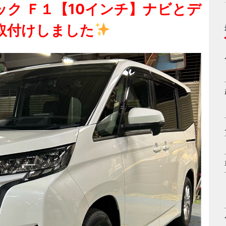
ク Ｆ１【10インチ】ナビとデ
取付けしました