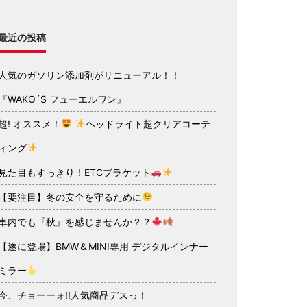
最近の投稿
人気のガソリン添加剤がリニューアル！！
『WAKO´S フューエルワン』
超! オススメ！
ヘッドライト超クリアコーテ
ィング
見た目もすっきり！ETCブラケット
【要注目】冬の安全を守るために
車内でも『秋』を感じませんか？？
【遂に登場】BMW＆MINI専用 デジタルインナー
ミラー
今、チョーーォ!!人気商品デスっ！