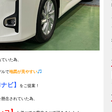
れていた為、
デルで
地図が見やすい
1ナビ】
をご提案！
を懸念されていた為、
レコ】