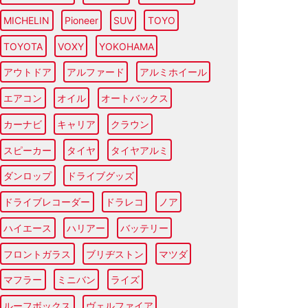
MICHELIN
Pioneer
SUV
TOYO
TOYOTA
VOXY
YOKOHAMA
アウトドア
アルファード
アルミホイール
エアコン
オイル
オートバックス
カーナビ
キャリア
クラウン
スピーカー
タイヤ
タイヤアルミ
ダンロップ
ドライブグッズ
ドライブレコーダー
ドラレコ
ノア
ハイエース
ハリアー
バッテリー
フロントガラス
ブリヂストン
マツダ
マフラー
ミニバン
ライズ
ルーフボックス
ヴェルファイア