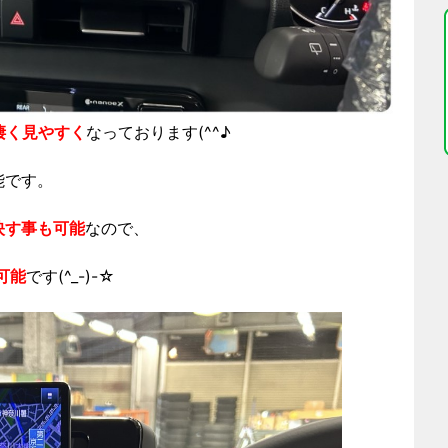
凄く見やすく
なっております(^^♪
能です。
映す事も可能
なので、
可能
です(^_-)-☆