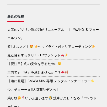
最近の投稿
人気のガソリン添加剤がリニューアル！！『WAKO´S フュー
エルワン』
超! オススメ！
ヘッドライト超クリアコーティング
見た目もすっきり！ETCブラケット
【要注目】冬の安全を守るために
車内でも『秋』を感じませんか？？
【遂に登場】BMW＆MINI専用 デジタルインナーミラー
今、チョーーォ!!人気商品デスっ！
乗り物
いいえ違います
洗車が楽しくなる『バケツド
ーリー』