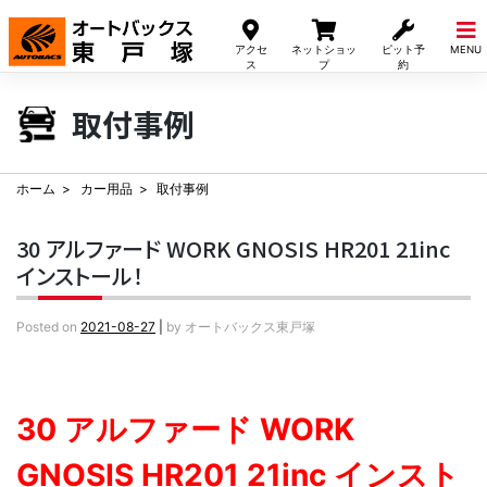
Skip
to
アクセ
ネットショッ
ピット予
MENU
content
ス
プ
約
取付事例
ホーム
カー用品
取付事例
30 アルファード WORK GNOSIS HR201 21inc
インストール！
Posted on
2021-08-27
|
by
オートバックス東戸塚
30 アルファード WORK
GNOSIS HR201 21inc インスト