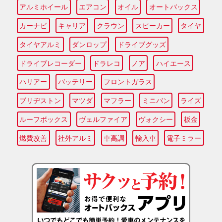
アルミホイール
エアコン
オイル
オートバックス
カーナビ
キャリア
クラウン
スピーカー
タイヤ
タイヤアルミ
ダンロップ
ドライブグッズ
ドライブレコーダー
ドラレコ
ノア
ハイエース
ハリアー
バッテリー
フロントガラス
ブリヂストン
マツダ
マフラー
ミニバン
ライズ
ルーフボックス
ヴェルファイア
ヴォクシー
板金
燃費改善
社外アルミ
車高調
輸入車
電子ミラー