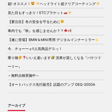
超! オススメ！
ヘッドライト超クリアコーティング
見た目もすっきり！ETCブラケット
【要注目】冬の安全を守るために
車内でも『秋』を感じませんか？？
【遂に登場】BMW＆MINI専用 デジタルインナーミラー
今、チョーーォ!!人気商品デスっ！
乗り物
いいえ違います
洗車が楽しくなる『バケツド
ーリー』
～無料点検実施中～
【オートバックス先行販売】話題のアンプ DEQ-2000A
アーカイブ