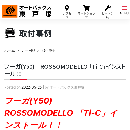
Skip
to
アクセ
ネットショッ
ピット予
MENU
content
ス
プ
約
取付事例
ホーム
カー用品
取付事例
フーガ(Y50) ROSSOMODELLO 「Ti-C」インスト
ール！！
Posted on
2022-05-25
|
by
オートバックス東戸塚
フーガ(Y50)
ROSSOMODELLO 「Ti-C」イ
ンストール！！