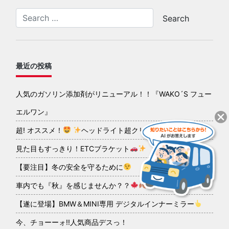
最近の投稿
人気のガソリン添加剤がリニューアル！！『WAKO´S フュー
エルワン』
超! オススメ！
ヘッドライト超クリアコーティング
見た目もすっきり！ETCブラケット
【要注目】冬の安全を守るために
車内でも『秋』を感じませんか？？
【遂に登場】BMW＆MINI専用 デジタルインナーミラー
今、チョーーォ!!人気商品デスっ！