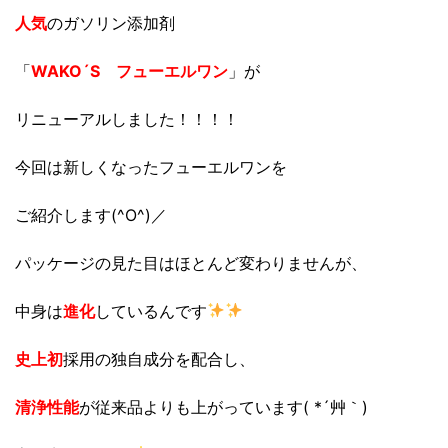
人気
のガソリン添加剤
「
WAKO´S フューエルワン
」が
リニューアルしました！！！！
今回は新しくなったフューエルワンを
ご紹介します(^O^)／
パッケージの見た目はほとんど変わりませんが、
中身は
進化
しているんです
史上初
採用の独自成分を配合し、
清浄性能
が従来品よりも上がっています( *´艸｀)