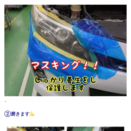
、
②磨きます