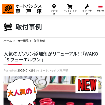
Skip
to
アクセ
ネットショッ
ピット予
MENU
content
ス
プ
約
取付事例
ホーム
カー用品
取付事例
人気のガソリン添加剤がリニューアル！！『WAKO
´S フューエルワン』
Posted on
2026-01-26
|
by
オートバックス東戸塚