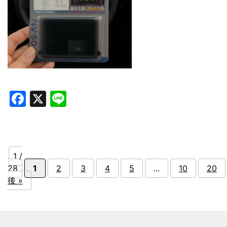
Facebook
X
Line
1 /
28
1
2
3
4
5
...
10
20
後 »