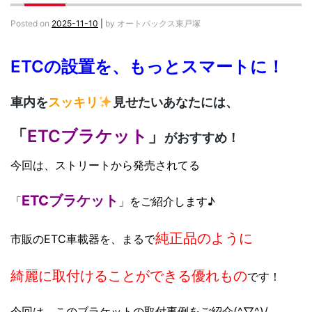
Posted on
2025-11-10
|
by
オートバックス東戸塚
ETCの設置を、もっとスマートに！
車内を
スッキリ
見せたいあなたには、
「
ETCブラケット
」
がおすすめ！
今回は、ストリートから発売されてる
ETCブラケット
「
」をご紹介します♪
純正品のように
市販のETC車載器を、まるで
綺麗に取付けることができる
優れもの
です！
今回は、このブラケットの取付事例をご紹介(^▽^)/