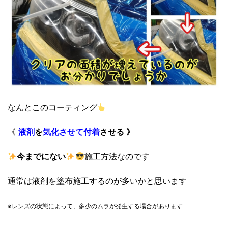
なんとこのコーティング
《
液剤
を
気化させて
付着
させる 》
今までにない
施工方法なのです
通常は液剤を塗布施工するのが多いかと思います
※レンズの状態によって、
多少のムラが発生する場合があります