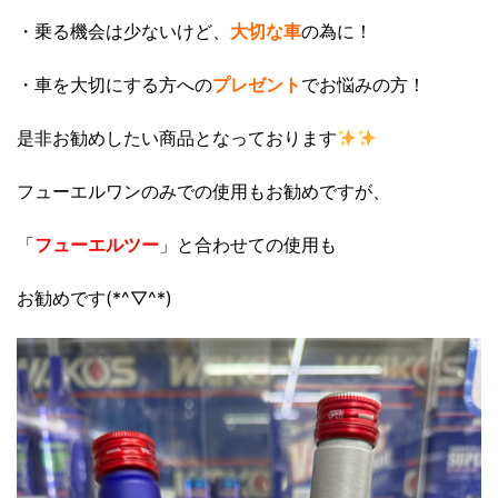
・乗る機会は少ないけど、
大切な車
の為に！
・車を大切にする方への
プレゼント
でお悩みの方！
是非お勧めしたい商品となっております
フューエルワンのみでの使用もお勧めですが、
「
フューエルツー
」と合わせての使用も
お勧めです(*^▽^*)