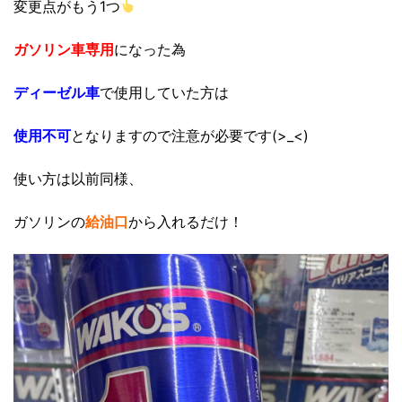
変更点がもう1つ
ガソリン車専用
になった為
ディーゼル車
で使用していた方は
使用不可
となりますので注意が必要です(>_<)
使い方は以前同様、
ガソリンの
給油口
から入れるだけ！