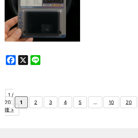
Facebook
X
Line
1 /
20
1
2
3
4
5
...
10
20
後 »