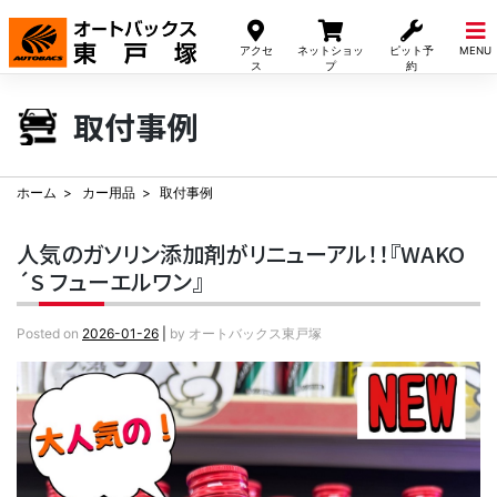
Skip
to
アクセ
ネットショッ
ピット予
MENU
content
ス
プ
約
取付事例
ホーム
カー用品
取付事例
人気のガソリン添加剤がリニューアル！！『WAKO
´S フューエルワン』
Posted on
2026-01-26
|
by
オートバックス東戸塚