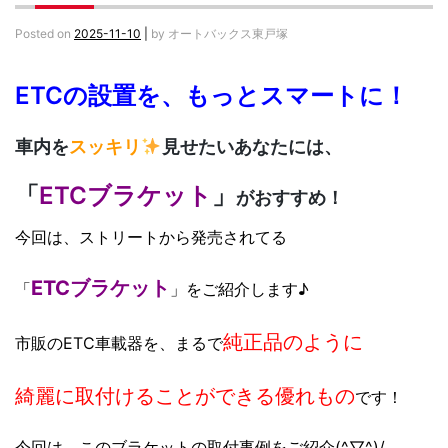
Posted on
2025-11-10
|
by
オートバックス東戸塚
ETCの設置を、もっとスマートに！
車内を
スッキリ
見せたいあなたには、
「
ETCブラケット
」
がおすすめ！
今回は、ストリートから発売されてる
ETCブラケット
「
」をご紹介します♪
純正品のように
市販のETC車載器を、まるで
綺麗に取付けることができる
優れもの
です！
今回は、このブラケットの取付事例をご紹介(^▽^)/