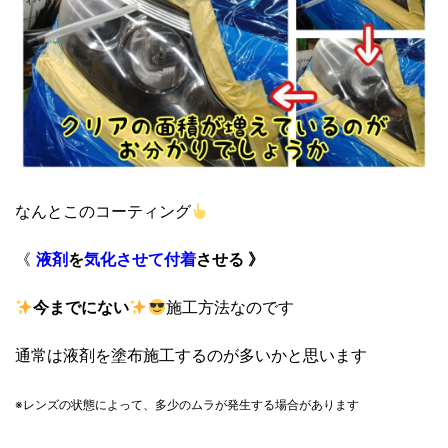
なんとこのコーティング
《
液剤
を
気化させて
付着
させる 》
今までにない
施工方法なのです
通常は液剤を塗布施工するのが多いかと思います
※レンズの状態によって、
多少のムラが発生する場合があります