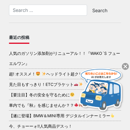
最近の投稿
人気のガソリン添加剤がリニューアル！！『WAKO´S フュー
エルワン』
超! オススメ！
ヘッドライト超クリアコーティング
見た目もすっきり！ETCブラケット
【要注目】冬の安全を守るために
車内でも『秋』を感じませんか？？
【遂に登場】BMW＆MINI専用 デジタルインナーミラー
今、チョーーォ!!人気商品デスっ！