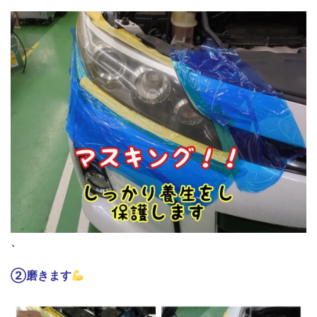
、
②磨きます