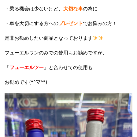
・乗る機会は少ないけど、
大切な車
の為に！
・車を大切にする方への
プレゼント
でお悩みの方！
是非お勧めしたい商品となっております
フューエルワンのみでの使用もお勧めですが、
「
フューエルツー
」と合わせての使用も
お勧めです(*^▽^*)