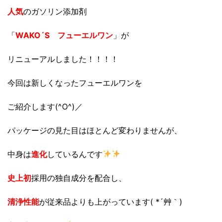
人気
のガソリン添加剤
「
WAKO´S フューエルワン
」が
リニューアルしました！！！！
今回は新しくなったフューエルワンを
ご紹介します(^O^)／
パッケージの見た目はほとんど変わりませんが、
中身は
進化
しているんです
史上初
採用の独自成分を配合し、
清浄性能
が従来品よりも上がっています( *´艸｀)