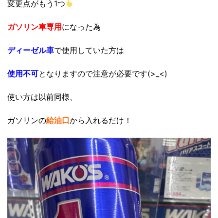
変更点がもう1つ
ガソリン車専用
になった為
ディーゼル車
で使用していた方は
使用不可
となりますので注意が必要です(>_<)
使い方は以前同様、
ガソリンの
給油口
から入れるだけ！