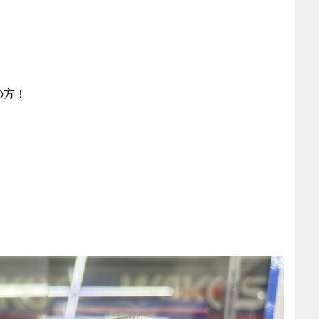
の方！
、