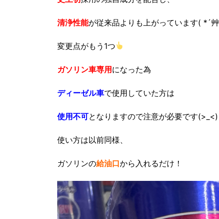
清浄性能
が従来品よりも上がっています( *´艸
変更点がもう1つ
ガソリン車専用
になった為
ディーゼル車
で使用していた方は
使用不可
となりますので注意が必要です(>_<)
使い方は以前同様、
ガソリンの
給油口
から入れるだけ！