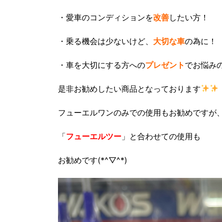
・愛車のコンディションを
改善
したい方！
・乗る機会は少ないけど、
大切な車
の為に！
・車を大切にする方への
プレゼント
でお悩み
是非お勧めしたい商品となっております
フューエルワンのみでの使用もお勧めですが
「
フューエルツー
」と合わせての使用も
お勧めです(*^▽^*)