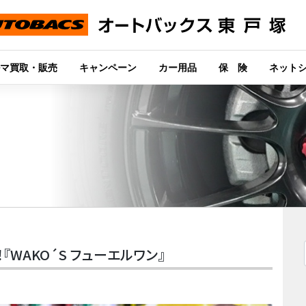
マ買取・販売
キャンペーン
カー用品
保 険
ネット
WAKO´S フューエルワン』