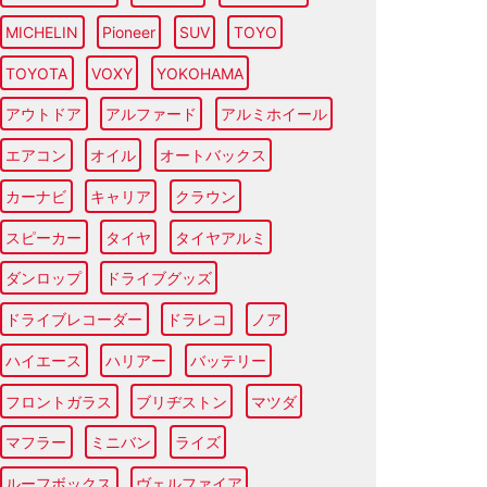
MICHELIN
Pioneer
SUV
TOYO
TOYOTA
VOXY
YOKOHAMA
アウトドア
アルファード
アルミホイール
エアコン
オイル
オートバックス
カーナビ
キャリア
クラウン
スピーカー
タイヤ
タイヤアルミ
ダンロップ
ドライブグッズ
ドライブレコーダー
ドラレコ
ノア
ハイエース
ハリアー
バッテリー
フロントガラス
ブリヂストン
マツダ
マフラー
ミニバン
ライズ
ルーフボックス
ヴェルファイア