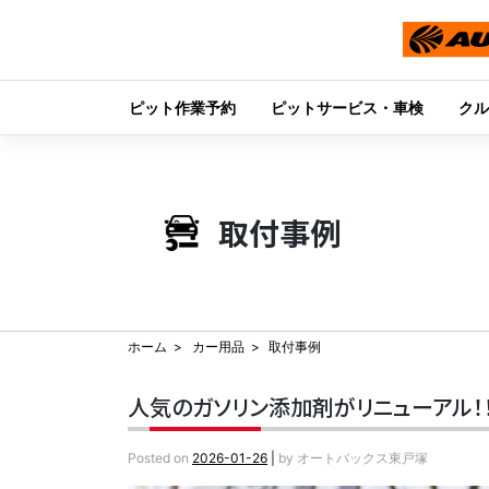
ピット作業予約
ピットサービス・車検
クル
Skip
to
content
取付事例
ホーム
カー用品
取付事例
人気のガソリン添加剤がリニューアル！！『
Posted on
2026-01-26
|
by
オートバックス東戸塚