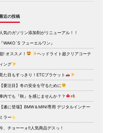
最近の投稿
人気のガソリン添加剤がリニューアル！！
『WAKO´S フューエルワン』
超! オススメ！
ヘッドライト超クリアコーテ
ィング
見た目もすっきり！ETCブラケット
【要注目】冬の安全を守るために
車内でも『秋』を感じませんか？？
【遂に登場】BMW＆MINI専用 デジタルインナー
ミラー
今、チョーーォ!!人気商品デスっ！