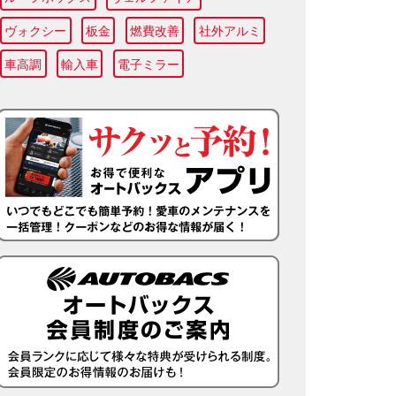
ヴォクシー
板金
燃費改善
社外アルミ
車高調
輸入車
電子ミラー