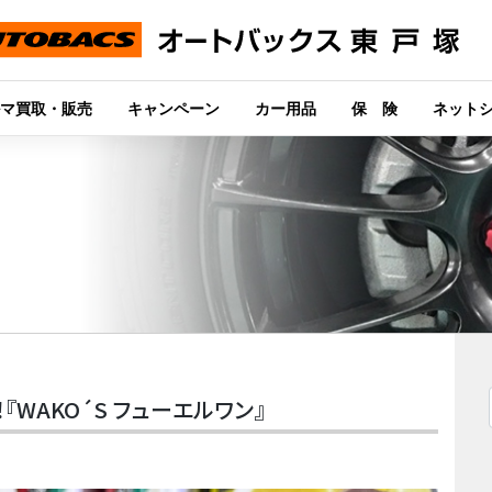
マ買取・販売
キャンペーン
カー用品
保 険
ネット
WAKO´S フューエルワン』