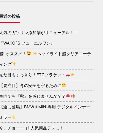
最近の投稿
人気のガソリン添加剤がリニューアル！！
『WAKO´S フューエルワン』
超! オススメ！
ヘッドライト超クリアコーテ
ィング
見た目もすっきり！ETCブラケット
【要注目】冬の安全を守るために
車内でも『秋』を感じませんか？？
【遂に登場】BMW＆MINI専用 デジタルインナー
ミラー
今、チョーーォ!!人気商品デスっ！