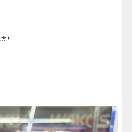
の方！
、