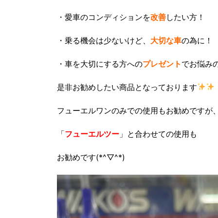
・愛車のコンディションを
改善
したい方！
・乗る機会は少ないけど、
大切な車
の為に！
・車を大切にする方への
プレゼント
でお悩み
是非お勧めしたい商品となっております
フューエルワンのみでの使用もお勧めですが
「
フューエルツー
」と合わせての使用も
お勧めです(*^▽^*)