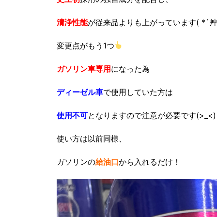
清浄性能
が従来品よりも上がっています( *´艸
変更点がもう1つ
ガソリン車専用
になった為
ディーゼル車
で使用していた方は
使用不可
となりますので注意が必要です(>_<)
使い方は以前同様、
ガソリンの
給油口
から入れるだけ！