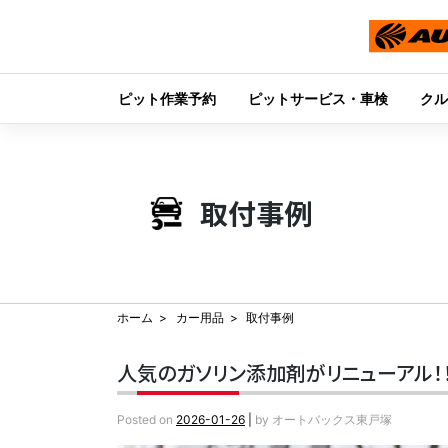
ピット作業予約
ピットサービス・車検
クル
Skip
to
content
取付事例
ホーム
カー用品
取付事例
人気のガソリン添加剤がリニューアル！！『
Posted on
2026-01-26
|
by
オートバックス東戸塚