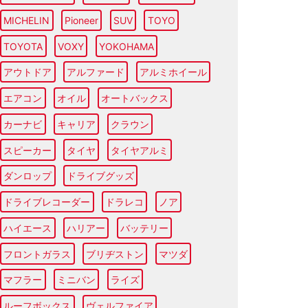
MICHELIN
Pioneer
SUV
TOYO
TOYOTA
VOXY
YOKOHAMA
アウトドア
アルファード
アルミホイール
エアコン
オイル
オートバックス
カーナビ
キャリア
クラウン
スピーカー
タイヤ
タイヤアルミ
ダンロップ
ドライブグッズ
ドライブレコーダー
ドラレコ
ノア
ハイエース
ハリアー
バッテリー
フロントガラス
ブリヂストン
マツダ
マフラー
ミニバン
ライズ
ルーフボックス
ヴェルファイア