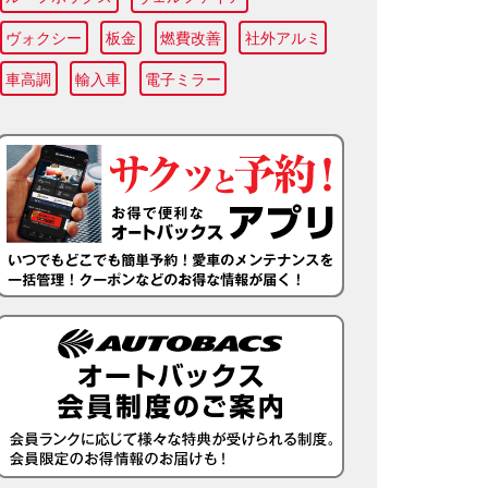
ヴォクシー
板金
燃費改善
社外アルミ
車高調
輸入車
電子ミラー