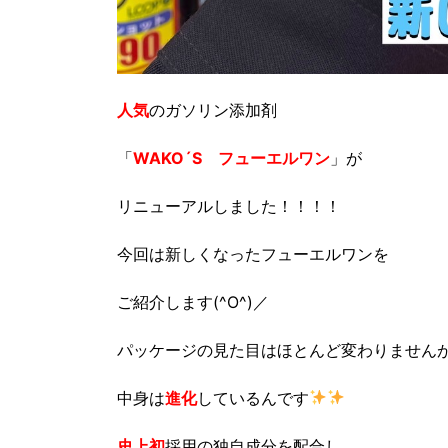
人気
のガソリン添加剤
「
WAKO´S フューエルワン
」が
リニューアルしました！！！！
今回は新しくなったフューエルワンを
ご紹介します(^O^)／
パッケージの見た目はほとんど変わりません
中身は
進化
しているんです
史上初
採用の独自成分を配合し、