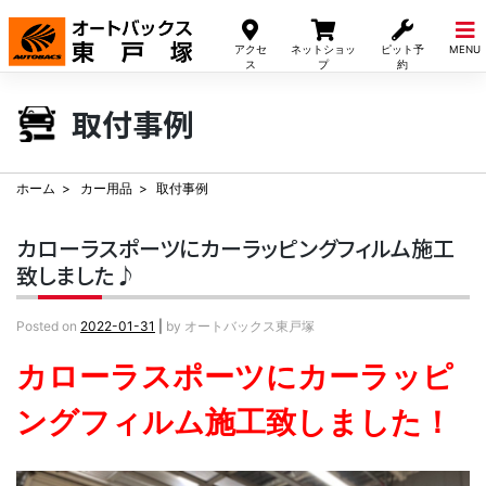
Skip
to
アクセ
ネットショッ
ピット予
MENU
content
ス
プ
約
取付事例
ホーム
カー用品
取付事例
カローラスポーツにカーラッピングフィルム施工
致しました♪
Posted on
2022-01-31
|
by
オートバックス東戸塚
カローラスポーツにカーラッピ
ングフィルム施工致しました！