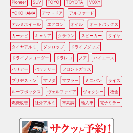
Pioneer
SUV
TOYO
TOYOTA
VOXY
YOKOHAMA
アウトドア
アルファード
アルミホイール
エアコン
オイル
オートバックス
カーナビ
キャリア
クラウン
スピーカー
タイヤ
タイヤアルミ
ダンロップ
ドライブグッズ
ドライブレコーダー
ドラレコ
ノア
ハイエース
ハリアー
バッテリー
フロントガラス
ブリヂストン
マツダ
マフラー
ミニバン
ライズ
ルーフボックス
ヴェルファイア
ヴォクシー
板金
燃費改善
社外アルミ
車高調
輸入車
電子ミラー