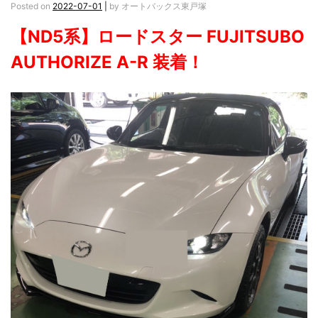
Posted on
2022-07-01
|
by
オートバックス東戸塚
【ND5系】ロードスター FUJITSUBO
AUTHORIZE A-R 装着！