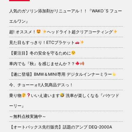
人気のガソリン添加剤がリニューアル！！『WAKO´S フュー
エルワン』
超! オススメ！
ヘッドライト超クリアコーティング
見た目もすっきり！ETCブラケット
【要注目】冬の安全を守るために
車内でも『秋』を感じませんか？？
【遂に登場】BMW＆MINI専用 デジタルインナーミラー
今、チョーーォ!!人気商品デスっ！
乗り物
いいえ違います
洗車が楽しくなる『バケツド
ーリー』
～無料点検実施中～
【オートバックス先行販売】話題のアンプ DEQ-2000A