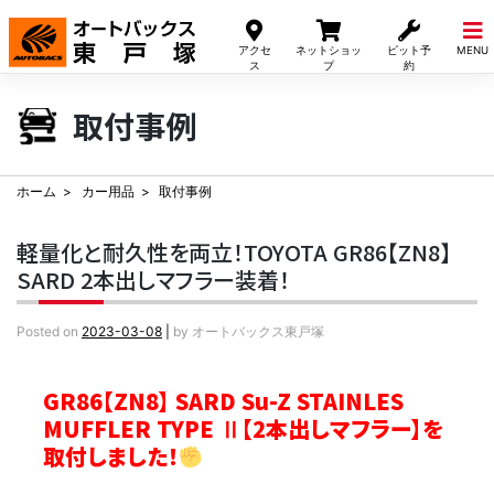
Skip
to
アクセ
ネットショッ
ピット予
MENU
content
ス
プ
約
取付事例
ホーム
カー用品
取付事例
軽量化と耐久性を両立！TOYOTA GR86【ZN8】
SARD 2本出しマフラー装着！
Posted on
2023-03-08
|
by
オートバックス東戸塚
GR86【ZN8】 SARD Su-Z STAINLES
MUFFLER TYPE Ⅱ【2本出しマフラー】を
取付しました！