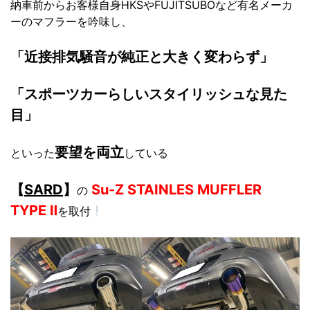
納車前からお客様自身HKSやFUJITSUBOなど有名メーカ
ーのマフラーを吟味し、
「近接排気騒音が純正と大きく変わらず」
「スポーツカーらしいスタイリッシュな見た
目」
要望を両立
といった
している
【
SARD
】
Su-Z STAINLES MUFFLER
の
TYPE Ⅱ
を取付