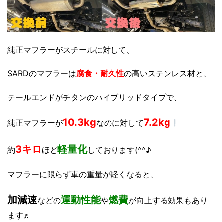
純正マフラーがスチールに対して、
SARDのマフラーは
腐食・耐久性
の高いステンレス材と、
テールエンドがチタンのハイブリッドタイプで、
10.3kg
7.2kg
純正マフラーが
なのに対して
3キロ
軽量化
約
ほど
しております(^^♪
マフラーに限らず車の重量が軽くなると、
加減速
運動性能
燃費
などの
や
が向上する効果もあり
ます♬