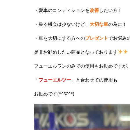
・愛車のコンディションを
改善
したい方！
・乗る機会は少ないけど、
大切な車
の為に！
・車を大切にする方への
プレゼント
でお悩み
是非お勧めしたい商品となっております
フューエルワンのみでの使用もお勧めですが
「
フューエルツー
」と合わせての使用も
お勧めです(*^▽^*)