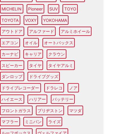
MICHELIN
Pioneer
SUV
TOYO
TOYOTA
VOXY
YOKOHAMA
アウトドア
アルファード
アルミホイール
エアコン
オイル
オートバックス
カーナビ
キャリア
クラウン
スピーカー
タイヤ
タイヤアルミ
ダンロップ
ドライブグッズ
ドライブレコーダー
ドラレコ
ノア
ハイエース
ハリアー
バッテリー
フロントガラス
ブリヂストン
マツダ
マフラー
ミニバン
ライズ
ルーフボックス
ヴェルファイア