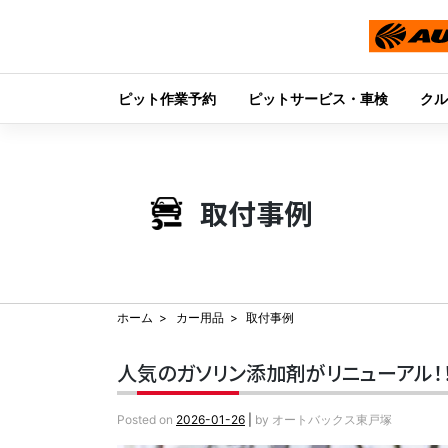
ピット作業予約
ピットサービス・車検
クル
Skip
to
content
取付事例
ホーム
カー用品
取付事例
人気のガソリン添加剤がリニューアル！！『
Posted on
2026-01-26
|
by
オートバックス東戸塚