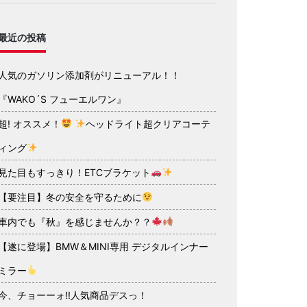
最近の投稿
人気のガソリン添加剤がリニューアル！！
『WAKO´S フューエルワン』
超! オススメ！
ヘッドライト超クリアコーテ
ィング
見た目もすっきり！ETCブラケット
【要注目】冬の安全を守るために
車内でも『秋』を感じませんか？？
【遂に登場】BMW＆MINI専用 デジタルインナー
ミラー
今、チョーーォ!!人気商品デスっ！