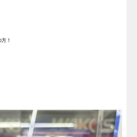
の方！
、