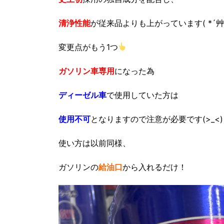
清浄性能
が従来品よりも上がっています( *´艸
変更点がもう1つ
ガソリン車専用
になった為
ディーゼル車
で使用していた方は
使用不可
となりますので注意が必要です(>_<)
使い方は以前同様、
ガソリンの
給油口
から入れるだけ！