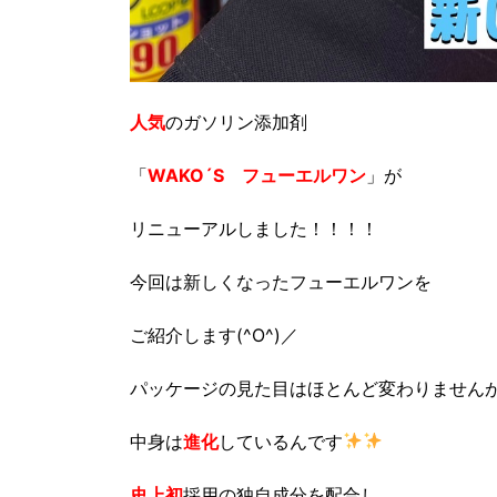
人気
のガソリン添加剤
「
WAKO´S フューエルワン
」が
リニューアルしました！！！！
今回は新しくなったフューエルワンを
ご紹介します(^O^)／
パッケージの見た目はほとんど変わりません
中身は
進化
しているんです
史上初
採用の独自成分を配合し、