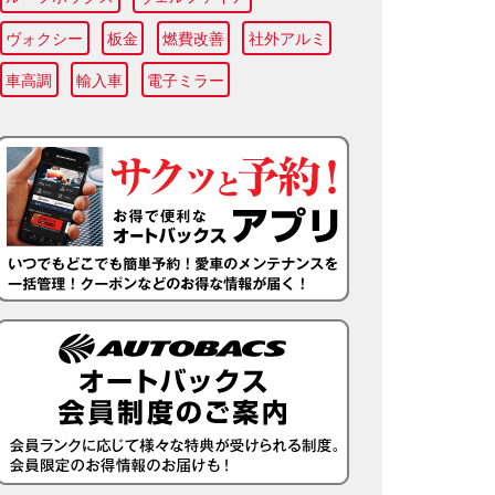
ヴォクシー
板金
燃費改善
社外アルミ
車高調
輸入車
電子ミラー