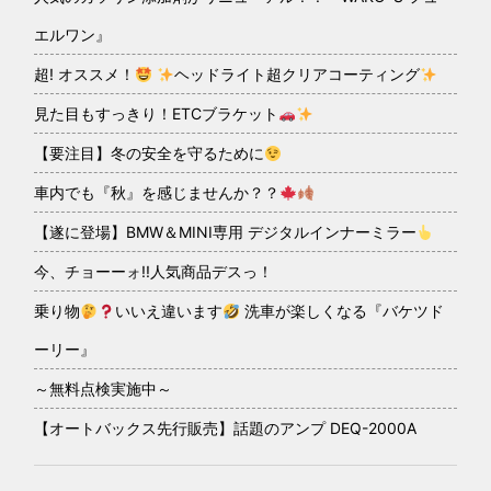
エルワン』
超! オススメ！
ヘッドライト超クリアコーティング
見た目もすっきり！ETCブラケット
【要注目】冬の安全を守るために
車内でも『秋』を感じませんか？？
【遂に登場】BMW＆MINI専用 デジタルインナーミラー
今、チョーーォ!!人気商品デスっ！
乗り物
いいえ違います
洗車が楽しくなる『バケツド
ーリー』
～無料点検実施中～
【オートバックス先行販売】話題のアンプ DEQ-2000A