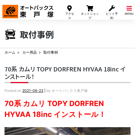
Skip
to
アクセ
ネットショッ
ピット予
MENU
content
ス
プ
約
取付事例
ホーム
カー用品
取付事例
70系 カムリ TOPY DORFREN HYVAA 18inc イ
ンストール！
Posted on
2021-06-23
|
by
オートバックス東戸塚
70系 カムリ TOPY DORFREN
HYVAA 18inc インストール！