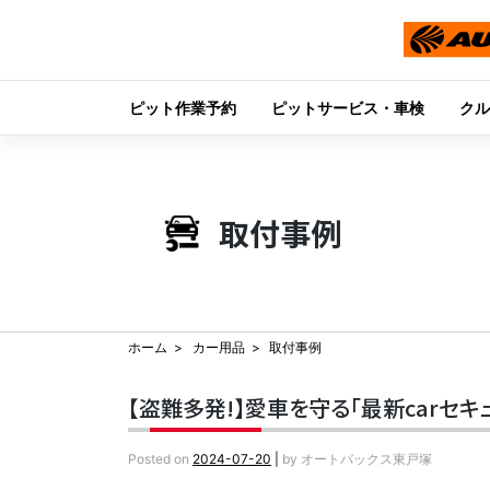
ピット作業予約
ピットサービス・車検
クル
Skip
to
content
取付事例
ホーム
カー用品
取付事例
【盗難多発!】愛車を守る「最新carセキ
Posted on
2024-07-20
|
by
オートバックス東戸塚