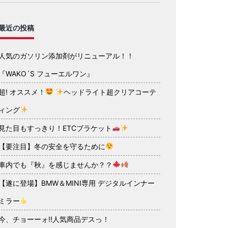
最近の投稿
人気のガソリン添加剤がリニューアル！！
『WAKO´S フューエルワン』
超! オススメ！
ヘッドライト超クリアコーテ
ィング
見た目もすっきり！ETCブラケット
【要注目】冬の安全を守るために
車内でも『秋』を感じませんか？？
【遂に登場】BMW＆MINI専用 デジタルインナー
ミラー
今、チョーーォ!!人気商品デスっ！