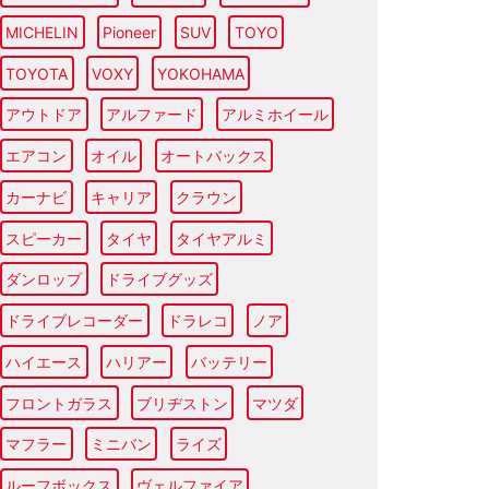
MICHELIN
Pioneer
SUV
TOYO
TOYOTA
VOXY
YOKOHAMA
アウトドア
アルファード
アルミホイール
エアコン
オイル
オートバックス
カーナビ
キャリア
クラウン
スピーカー
タイヤ
タイヤアルミ
ダンロップ
ドライブグッズ
ドライブレコーダー
ドラレコ
ノア
ハイエース
ハリアー
バッテリー
フロントガラス
ブリヂストン
マツダ
マフラー
ミニバン
ライズ
ルーフボックス
ヴェルファイア