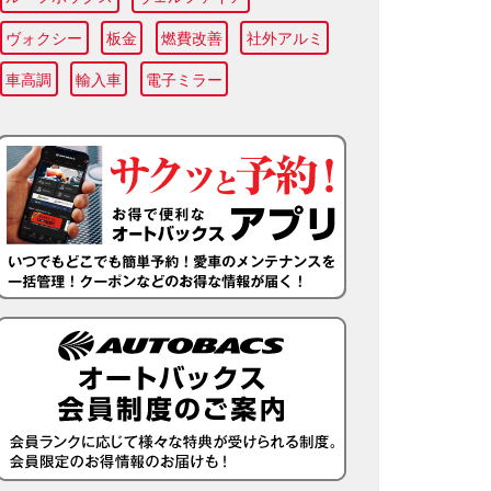
ヴォクシー
板金
燃費改善
社外アルミ
車高調
輸入車
電子ミラー