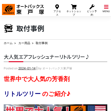
Skip
to
アクセ
ネットショッ
ピット予
MENU
content
ス
プ
約
取付事例
ホーム
カー用品
取付事例
大人気エアフレッシュナーリトルツリー♪
Posted on
2024-01-14
|
by
オートバックス東戸塚
世界中で大人気の芳香剤
リトルツリー
のご紹介♪