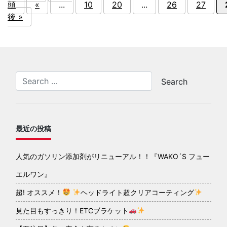
頭
«
...
10
20
...
26
27
後 »
最近の投稿
人気のガソリン添加剤がリニューアル！！『WAKO´S フュー
エルワン』
超! オススメ！
ヘッドライト超クリアコーティング
見た目もすっきり！ETCブラケット