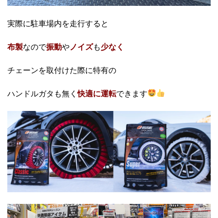
実際に駐車場内を走行すると
布製
なので
振動
や
ノイズ
も
少なく
チェーンを取付けた際に特有の
ハンドルガタも無く
快適に運転
できます