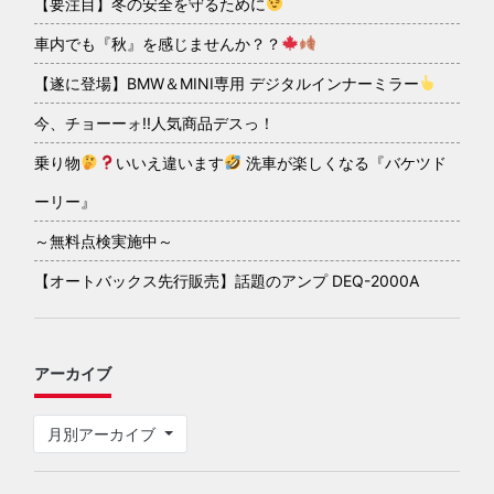
【要注目】冬の安全を守るために
車内でも『秋』を感じませんか？？
【遂に登場】BMW＆MINI専用 デジタルインナーミラー
今、チョーーォ!!人気商品デスっ！
乗り物
いいえ違います
洗車が楽しくなる『バケツド
ーリー』
～無料点検実施中～
【オートバックス先行販売】話題のアンプ DEQ-2000A
アーカイブ
月別アーカイブ