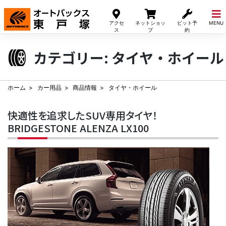
Skip
to
アクセ
ネットショッ
ピット予
MENU
content
ス
プ
約
カテゴリー:
タイヤ・ホイール
ホーム
カー用品
商品情報
タイヤ・ホイール
快適性を追求したSUV専用タイヤ！
BRIDGESTONE ALENZA LX100