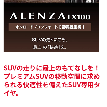
SUVの走りに最上のもてなしを！
プレミアムSUVの移動空間に求め
られる
快適性を備えたSUV専用タ
イヤ。