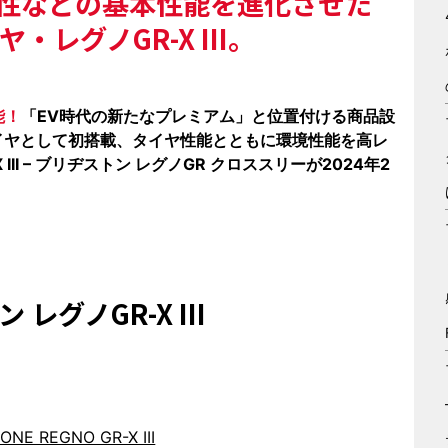
性などの基本性能を進化させた
・レグノGR-X III。
能！
「EV時代の新たなプレミアム」と位置付ける商品設
タイヤとして初搭載、タイヤ性能とともに環境性能を高レ
X III – ブリヂストン レグノGR クロススリーが2024年2
トン
レグノGR-X III
ONE REGNO GR-X III