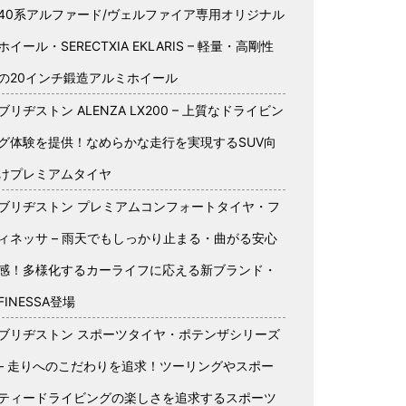
40系アルファード/ヴェルファイア専用オリジナル
ホイール・SERECTXIA EKLARIS – 軽量・高剛性
の20インチ鍛造アルミホイール
ブリヂストン ALENZA LX200 – 上質なドライビン
グ体験を提供！なめらかな走行を実現するSUV向
けプレミアムタイヤ
ブリヂストン プレミアムコンフォートタイヤ・フ
ィネッサ – 雨天でもしっかり止まる・曲がる安心
感！多様化するカーライフに応える新ブランド・
FINESSA登場
ブリヂストン スポーツタイヤ・ポテンザシリーズ
– 走りへのこだわりを追求！ツーリングやスポー
ティードライビングの楽しさを追求するスポーツ