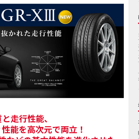
質と走行性能、
ィ性能を高次元で両立！