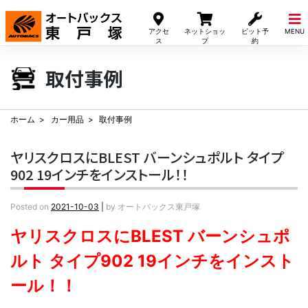
Skip
to
アクセ
ネットショッ
ピット予
MENU
content
ス
プ
約
取付事例
ホーム
カー用品
取付事例
ヤリスクロスにBLEST バーンシュポルト タイプ
902 19インチをインストール！！
Posted on
2021-10-03
|
by
オートバックス東戸塚
ヤリスクロスにBLEST バーンシュポ
ルト タイプ902 19インチをインスト
ール！！