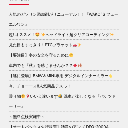
人気のガソリン添加剤がリニューアル！！『WAKO´S フュー
エルワン』
超! オススメ！
ヘッドライト超クリアコーティング
見た目もすっきり！ETCブラケット
【要注目】冬の安全を守るために
車内でも『秋』を感じませんか？？
【遂に登場】BMW＆MINI専用 デジタルインナーミラー
今、チョーーォ!!人気商品デスっ！
乗り物
いいえ違います
洗車が楽しくなる『バケツド
ーリー』
～無料点検実施中～
【オートバックス先行販売】話題のアンプ DEQ-2000A