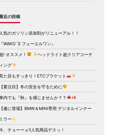
最近の投稿
人気のガソリン添加剤がリニューアル！！
『WAKO´S フューエルワン』
超! オススメ！
ヘッドライト超クリアコーテ
ィング
見た目もすっきり！ETCブラケット
【要注目】冬の安全を守るために
車内でも『秋』を感じませんか？？
【遂に登場】BMW＆MINI専用 デジタルインナー
ミラー
今、チョーーォ!!人気商品デスっ！