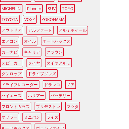
MICHELIN
Pioneer
SUV
TOYO
TOYOTA
VOXY
YOKOHAMA
アウトドア
アルファード
アルミホイール
エアコン
オイル
オートバックス
カーナビ
キャリア
クラウン
スピーカー
タイヤ
タイヤアルミ
ダンロップ
ドライブグッズ
ドライブレコーダー
ドラレコ
ノア
ハイエース
ハリアー
バッテリー
フロントガラス
ブリヂストン
マツダ
マフラー
ミニバン
ライズ
ルーフボックス
ヴェルファイア