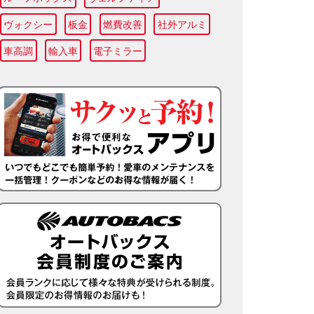
ヴォクシー
板金
燃費改善
社外アルミ
車高調
輸入車
電子ミラー