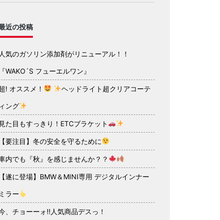
最近の投稿
人気のガソリン添加剤がリニューアル！！
『WAKO´S フューエルワン』
超! オススメ！
ヘッドライト超クリアコーテ
ィング
見た目もすっきり！ETCブラケット
【要注目】冬の安全を守るために
車内でも『秋』を感じませんか？？
【遂に登場】BMW＆MINI専用 デジタルインナー
ミラー
今、チョーーォ!!人気商品デスっ！