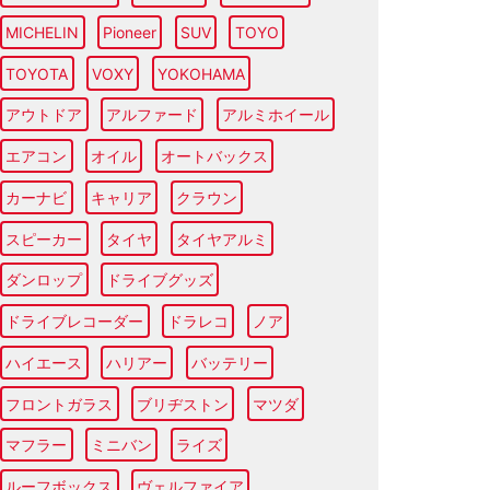
MICHELIN
Pioneer
SUV
TOYO
TOYOTA
VOXY
YOKOHAMA
アウトドア
アルファード
アルミホイール
エアコン
オイル
オートバックス
カーナビ
キャリア
クラウン
スピーカー
タイヤ
タイヤアルミ
ダンロップ
ドライブグッズ
ドライブレコーダー
ドラレコ
ノア
ハイエース
ハリアー
バッテリー
フロントガラス
ブリヂストン
マツダ
マフラー
ミニバン
ライズ
ルーフボックス
ヴェルファイア