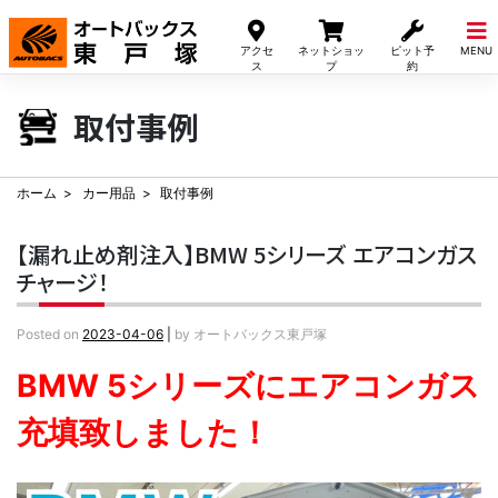
Skip
to
アクセ
ネットショッ
ピット予
MENU
content
ス
プ
約
取付事例
ホーム
カー用品
取付事例
【漏れ止め剤注入】BMW 5シリーズ エアコンガス
チャージ！
Posted on
2023-04-06
|
by
オートバックス東戸塚
BMW 5シリーズにエアコンガス
充填致しました！