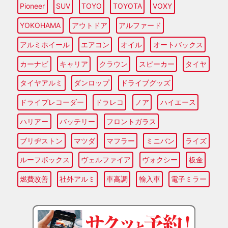
Pioneer
SUV
TOYO
TOYOTA
VOXY
YOKOHAMA
アウトドア
アルファード
アルミホイール
エアコン
オイル
オートバックス
カーナビ
キャリア
クラウン
スピーカー
タイヤ
タイヤアルミ
ダンロップ
ドライブグッズ
ドライブレコーダー
ドラレコ
ノア
ハイエース
ハリアー
バッテリー
フロントガラス
ブリヂストン
マツダ
マフラー
ミニバン
ライズ
ルーフボックス
ヴェルファイア
ヴォクシー
板金
燃費改善
社外アルミ
車高調
輸入車
電子ミラー