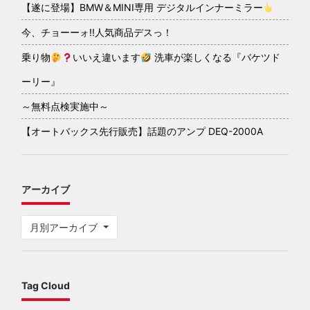
【遂に登場】BMW＆MINI専用 デジタルインナーミラー
今、チョーーォ!!人気商品デスっ！
乗り物
いいえ違います
洗車が楽しくなる『バケツド
ーリー』
～無料点検実施中～
【オートバックス先行販売】話題のアンプ DEQ-2000A
アーカイブ
月別アーカイブ
Tag Cloud