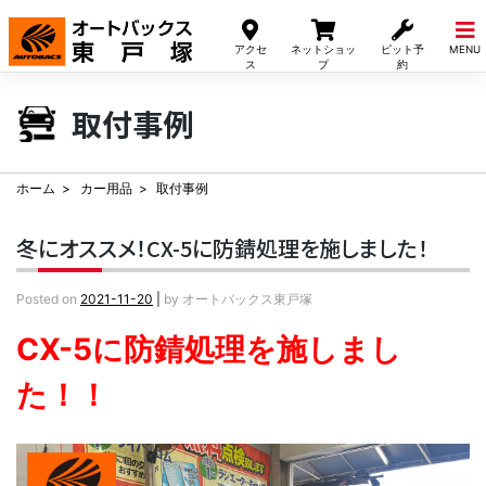
Skip
to
アクセ
ネットショッ
ピット予
MENU
content
ス
プ
約
取付事例
ホーム
カー用品
取付事例
冬にオススメ！CX-5に防錆処理を施しました！
Posted on
2021-11-20
|
by
オートバックス東戸塚
CX-5に防錆処理を施しまし
た！！