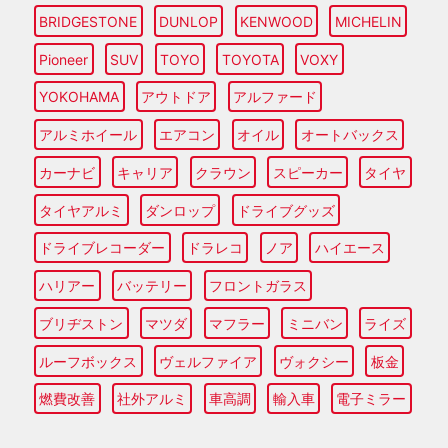
BRIDGESTONE
DUNLOP
KENWOOD
MICHELIN
Pioneer
SUV
TOYO
TOYOTA
VOXY
YOKOHAMA
アウトドア
アルファード
アルミホイール
エアコン
オイル
オートバックス
カーナビ
キャリア
クラウン
スピーカー
タイヤ
タイヤアルミ
ダンロップ
ドライブグッズ
ドライブレコーダー
ドラレコ
ノア
ハイエース
ハリアー
バッテリー
フロントガラス
ブリヂストン
マツダ
マフラー
ミニバン
ライズ
ルーフボックス
ヴェルファイア
ヴォクシー
板金
燃費改善
社外アルミ
車高調
輸入車
電子ミラー