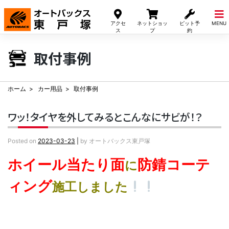
Skip
to
アクセ
ネットショッ
ピット予
MENU
content
ス
プ
約
取付事例
ホーム
カー用品
取付事例
ワッ！タイヤを外してみるとこんなにサビが！？
Posted on
2023-03-23
|
by
オートバックス東戸塚
ホイール当たり面
防錆コーテ
に
ィング
施工しました