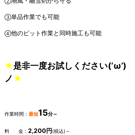
潮風・融雪剤から守る
②
単品作業でも可能
③
他のピット作業と同時施工も可能
④
★
是非一度お試しください(‘ω’)
ノ
★
15
作業時間：
最短
分～
2,200円
料 金：
(税込)～