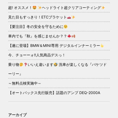
超! オススメ！
ヘッドライト超クリアコーティング
見た目もすっきり！ETCブラケット
【要注目】冬の安全を守るために
車内でも『秋』を感じませんか？？
【遂に登場】BMW＆MINI専用 デジタルインナーミラー
今、チョーーォ!!人気商品デスっ！
乗り物
いいえ違います
洗車が楽しくなる『バケツド
ーリー』
～無料点検実施中～
【オートバックス先行販売】話題のアンプ DEQ-2000A
アーカイブ