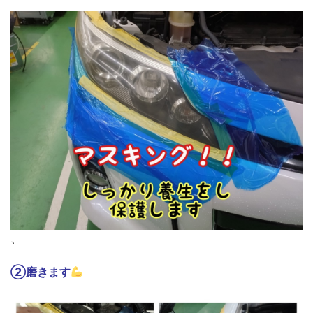
、
②磨きます