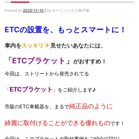
Posted on
2025-11-10
|
by
オートバックス東戸塚
ETCの設置を、もっとスマートに！
車内を
スッキリ
見せたいあなたには、
「
ETCブラケット
」
がおすすめ！
今回は、ストリートから発売されてる
ETCブラケット
「
」をご紹介します♪
純正品のように
市販のETC車載器を、まるで
綺麗に取付けることができる
優れもの
です！
今回は、このブラケットの取付事例をご紹介(^▽^)/