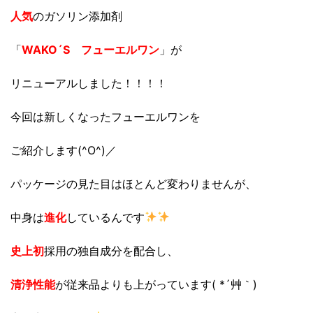
人気
のガソリン添加剤
「
WAKO´S フューエルワン
」が
リニューアルしました！！！！
今回は新しくなったフューエルワンを
ご紹介します(^O^)／
パッケージの見た目はほとんど変わりませんが、
中身は
進化
しているんです
史上初
採用の独自成分を配合し、
清浄性能
が従来品よりも上がっています( *´艸｀)