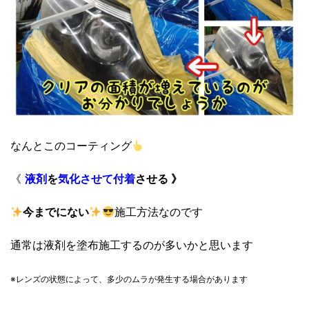
なんとこのコーティング
《
液剤
を
気化させて
付着
させる 》
今までにない
施工方法なのです
通常は液剤を塗布施工するのが多いかと思います
※レンズの状態によって、
多少のムラが発生する場合があります