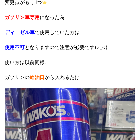
変更点がもう1つ
ガソリン車専用
になった為
ディーゼル車
で使用していた方は
使用不可
となりますので注意が必要です(>_<)
使い方は以前同様、
ガソリンの
給油口
から入れるだけ！