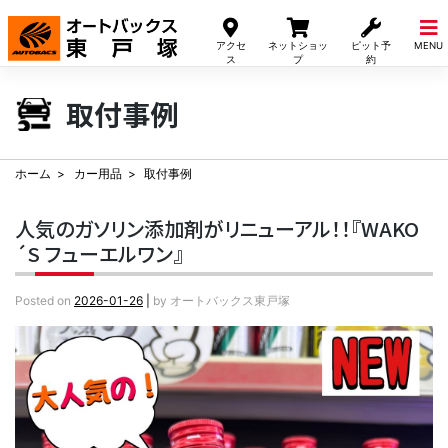
Skip
to
アクセ
ネットショッ
ピット予
MENU
content
ス
プ
約
取付事例
ホーム
カー用品
取付事例
人気のガソリン添加剤がリニューアル！！『WAKO
´S フューエルワン』
Posted on
2026-01-26
|
by
オートバックス東戸塚