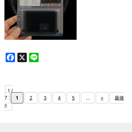
Facebook
X
Line
1 /
7
1
2
3
4
5
...
»
最後
»