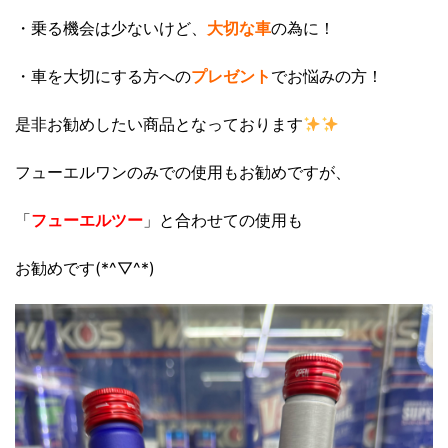
・乗る機会は少ないけど、
大切な車
の為に！
・車を大切にする方への
プレゼント
でお悩みの方！
是非お勧めしたい商品となっております
フューエルワンのみでの使用もお勧めですが、
「
フューエルツー
」と合わせての使用も
お勧めです(*^▽^*)