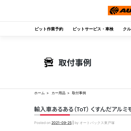
ピット作業予約
ピットサービス・車検
クル
Skip
to
content
取付事例
ホーム
カー用品
取付事例
輸入車あるある（ToT） くすんだアル
Posted on
2021-09-25
|
by
オートバックス東戸塚