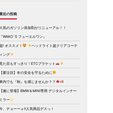
最近の投稿
人気のガソリン添加剤がリニューアル！！
『WAKO´S フューエルワン』
超! オススメ！
ヘッドライト超クリアコーテ
ィング
見た目もすっきり！ETCブラケット
【要注目】冬の安全を守るために
車内でも『秋』を感じませんか？？
【遂に登場】BMW＆MINI専用 デジタルインナー
ミラー
今、チョーーォ!!人気商品デスっ！