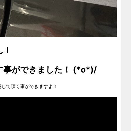
ん！
ができました！ (*o*)/
認して頂く事ができますよ！