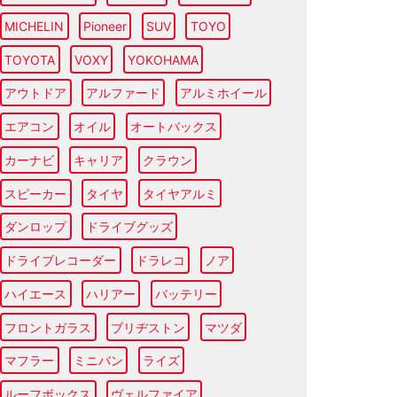
MICHELIN
Pioneer
SUV
TOYO
TOYOTA
VOXY
YOKOHAMA
アウトドア
アルファード
アルミホイール
エアコン
オイル
オートバックス
カーナビ
キャリア
クラウン
スピーカー
タイヤ
タイヤアルミ
ダンロップ
ドライブグッズ
ドライブレコーダー
ドラレコ
ノア
ハイエース
ハリアー
バッテリー
フロントガラス
ブリヂストン
マツダ
マフラー
ミニバン
ライズ
ルーフボックス
ヴェルファイア