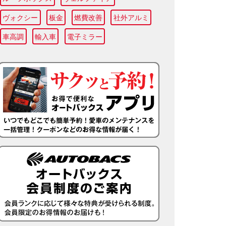
ヴォクシー
板金
燃費改善
社外アルミ
車高調
輸入車
電子ミラー