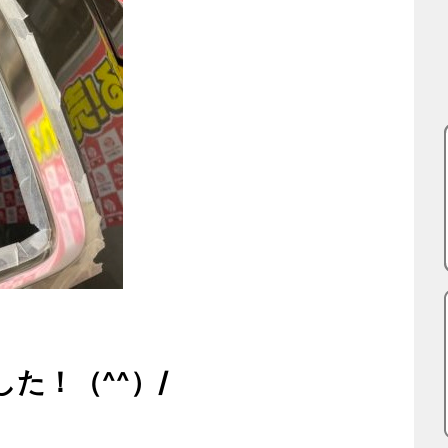
た！（^^）/