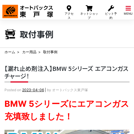
Skip
to
アクセ
ネットショッ
ピット予
MENU
content
ス
プ
約
取付事例
ホーム
カー用品
取付事例
【漏れ止め剤注入】BMW 5シリーズ エアコンガス
チャージ！
Posted on
2023-04-06
|
by
オートバックス東戸塚
BMW 5シリーズにエアコンガス
充填致しました！