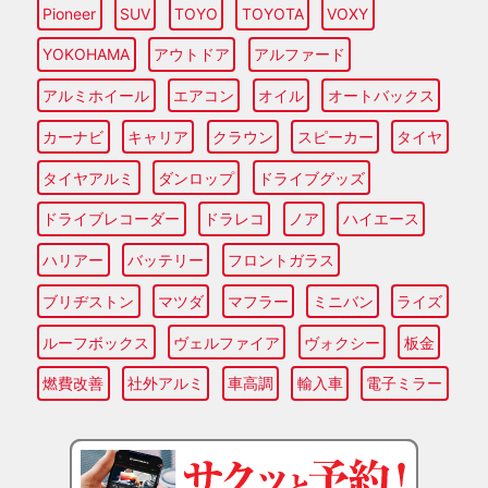
Pioneer
SUV
TOYO
TOYOTA
VOXY
YOKOHAMA
アウトドア
アルファード
アルミホイール
エアコン
オイル
オートバックス
カーナビ
キャリア
クラウン
スピーカー
タイヤ
タイヤアルミ
ダンロップ
ドライブグッズ
ドライブレコーダー
ドラレコ
ノア
ハイエース
ハリアー
バッテリー
フロントガラス
ブリヂストン
マツダ
マフラー
ミニバン
ライズ
ルーフボックス
ヴェルファイア
ヴォクシー
板金
燃費改善
社外アルミ
車高調
輸入車
電子ミラー