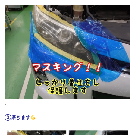
、
②磨きます