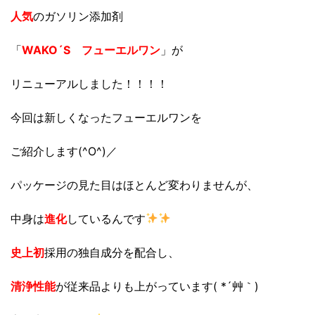
人気
のガソリン添加剤
「
WAKO´S フューエルワン
」が
リニューアルしました！！！！
今回は新しくなったフューエルワンを
ご紹介します(^O^)／
パッケージの見た目はほとんど変わりませんが、
中身は
進化
しているんです
史上初
採用の独自成分を配合し、
清浄性能
が従来品よりも上がっています( *´艸｀)