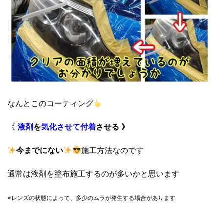
なんとこのコーティング
《
液剤
を
気化させて
付着
させる 》
今までにない
施工方法なのです
通常は液剤を塗布施工するのが多いかと思います
※レンズの状態によって、
多少のムラが発生する場合があります