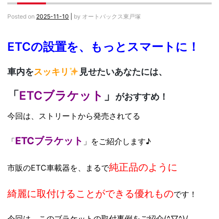
Posted on
2025-11-10
|
by
オートバックス東戸塚
ETCの設置を、もっとスマートに！
車内を
スッキリ
見せたいあなたには、
「
ETCブラケット
」
がおすすめ！
今回は、ストリートから発売されてる
ETCブラケット
「
」をご紹介します♪
純正品のように
市販のETC車載器を、まるで
綺麗に取付けることができる
優れもの
です！
今回は、このブラケットの取付事例をご紹介(^▽^)/