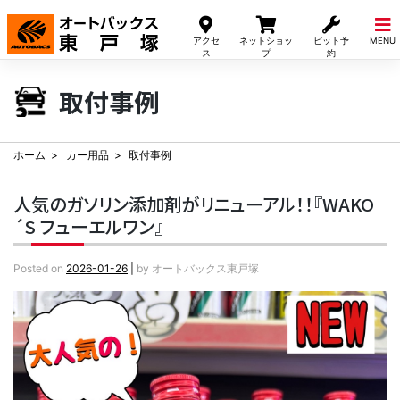
Skip
to
アクセ
ネットショッ
ピット予
MENU
content
ス
プ
約
取付事例
ホーム
カー用品
取付事例
人気のガソリン添加剤がリニューアル！！『WAKO
´S フューエルワン』
Posted on
2026-01-26
|
by
オートバックス東戸塚