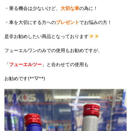
・乗る機会は少ないけど、
大切な車
の為に！
・車を大切にする方への
プレゼント
でお悩みの方！
是非お勧めしたい商品となっております
フューエルワンのみでの使用もお勧めですが、
「
フューエルツー
」と合わせての使用も
お勧めです(*^▽^*)