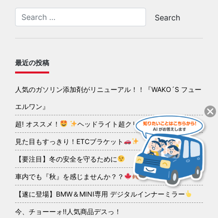
最近の投稿
人気のガソリン添加剤がリニューアル！！『WAKO´S フュー
エルワン』
超! オススメ！
ヘッドライト超クリアコーティング
見た目もすっきり！ETCブラケット
【要注目】冬の安全を守るために
車内でも『秋』を感じませんか？？
【遂に登場】BMW＆MINI専用 デジタルインナーミラー
今、チョーーォ!!人気商品デスっ！