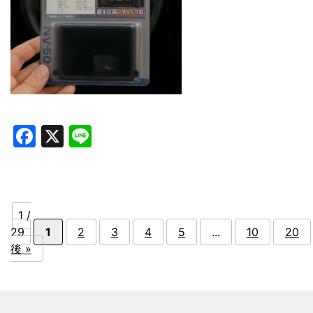
Facebook
X
Line
1 /
29
1
2
3
4
5
...
10
20
後 »