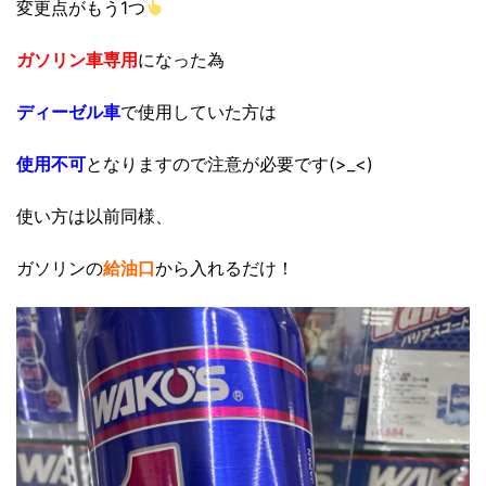
変更点がもう1つ
ガソリン車専用
になった為
ディーゼル車
で使用していた方は
使用不可
となりますので注意が必要です(>_<)
使い方は以前同様、
ガソリンの
給油口
から入れるだけ！