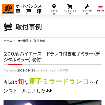
Skip
to
アクセ
ネットショッ
ピット予
MENU
content
ス
プ
約
取付事例
ホーム
カー用品
取付事例
２００系 ハイエース ドラレコ付き電子ミラー（デ
ジタルミラー）取付！
Posted on
2023-01-19
|
by
オートバックス東戸塚
旬
電子ミラードラレコ
今回は
な
をイ
ンスト―ルしました♪♪