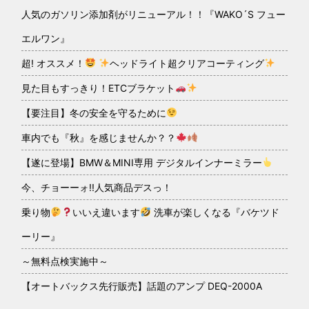
人気のガソリン添加剤がリニューアル！！『WAKO´S フュー
エルワン』
超! オススメ！
ヘッドライト超クリアコーティング
見た目もすっきり！ETCブラケット
【要注目】冬の安全を守るために
車内でも『秋』を感じませんか？？
【遂に登場】BMW＆MINI専用 デジタルインナーミラー
今、チョーーォ!!人気商品デスっ！
乗り物
いいえ違います
洗車が楽しくなる『バケツド
ーリー』
～無料点検実施中～
【オートバックス先行販売】話題のアンプ DEQ-2000A