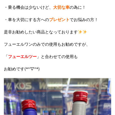
・乗る機会は少ないけど、
大切な車
の為に！
・車を大切にする方への
プレゼント
でお悩みの方！
是非お勧めしたい商品となっております
フューエルワンのみでの使用もお勧めですが、
「
フューエルツー
」と合わせての使用も
お勧めです(*^▽^*)