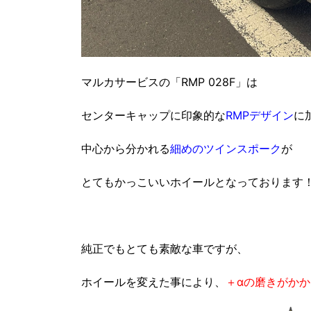
マルカサービスの「RMP 028F」は
センターキャップに
印象的な
RMPデザイン
に
中心から分かれる
細めのツインスポーク
が
とてもかっこいいホイールとなっております
純正でもとても素敵な車ですが、
ホイールを変えた事により、
＋αの磨きがかか