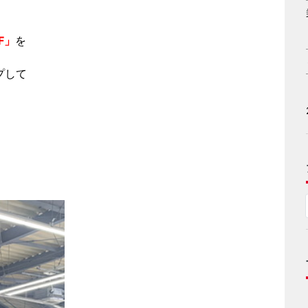
8F」
を
ップして