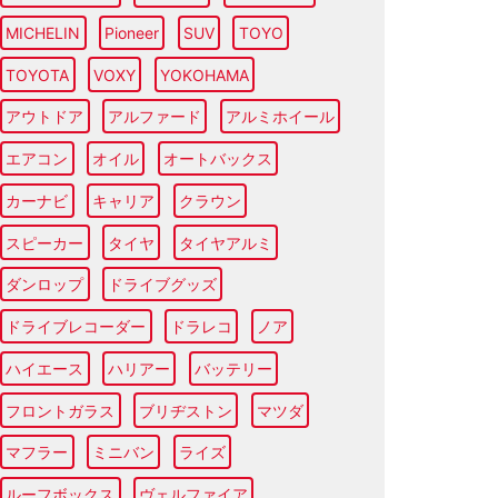
MICHELIN
Pioneer
SUV
TOYO
TOYOTA
VOXY
YOKOHAMA
アウトドア
アルファード
アルミホイール
エアコン
オイル
オートバックス
カーナビ
キャリア
クラウン
スピーカー
タイヤ
タイヤアルミ
ダンロップ
ドライブグッズ
ドライブレコーダー
ドラレコ
ノア
ハイエース
ハリアー
バッテリー
フロントガラス
ブリヂストン
マツダ
マフラー
ミニバン
ライズ
ルーフボックス
ヴェルファイア