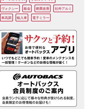
ヴォクシー
板金
燃費改善
社外アルミ
車高調
輸入車
電子ミラー