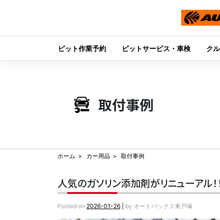
ピット作業予約
ピットサービス・車検
クル
Skip
to
content
取付事例
ホーム
カー用品
取付事例
人気のガソリン添加剤がリニューアル！！『
Posted on
2026-01-26
|
by
オートバックス東戸塚