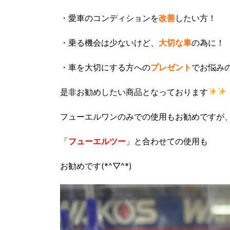
・愛車のコンディションを
改善
したい方！
・乗る機会は少ないけど、
大切な車
の為に！
・車を大切にする方への
プレゼント
でお悩み
是非お勧めしたい商品となっております
フューエルワンのみでの使用もお勧めですが
「
フューエルツー
」と合わせての使用も
お勧めです(*^▽^*)