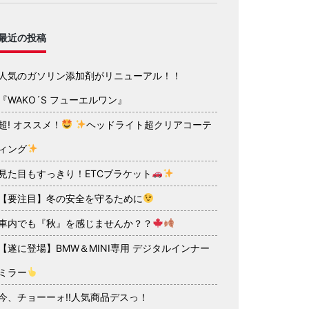
最近の投稿
人気のガソリン添加剤がリニューアル！！
『WAKO´S フューエルワン』
超! オススメ！
ヘッドライト超クリアコーテ
ィング
見た目もすっきり！ETCブラケット
【要注目】冬の安全を守るために
車内でも『秋』を感じませんか？？
【遂に登場】BMW＆MINI専用 デジタルインナー
ミラー
今、チョーーォ!!人気商品デスっ！