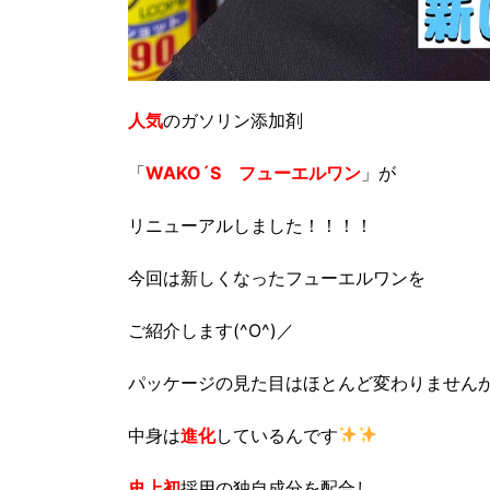
人気
のガソリン添加剤
「
WAKO´S フューエルワン
」が
リニューアルしました！！！！
今回は新しくなったフューエルワンを
ご紹介します(^O^)／
パッケージの見た目はほとんど変わりません
中身は
進化
しているんです
史上初
採用の独自成分を配合し、