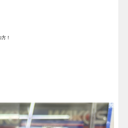
の方！
、