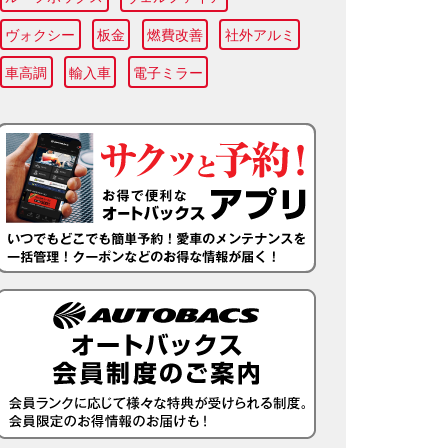
ヴォクシー
板金
燃費改善
社外アルミ
車高調
輸入車
電子ミラー