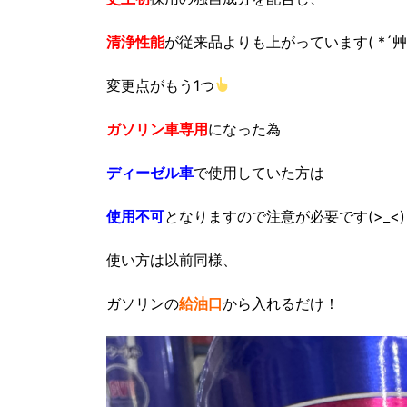
清浄性能
が従来品よりも上がっています( *´艸
変更点がもう1つ
ガソリン車専用
になった為
ディーゼル車
で使用していた方は
使用不可
となりますので注意が必要です(>_<)
使い方は以前同様、
ガソリンの
給油口
から入れるだけ！