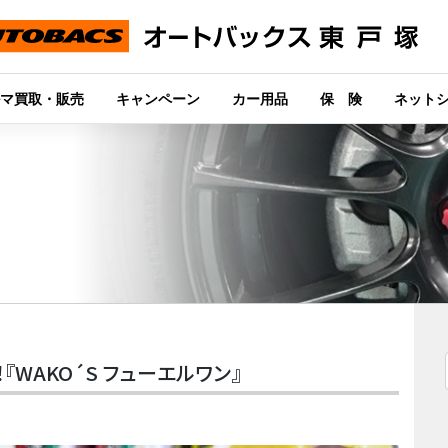
マ買取・販売
キャンペーン
カー用品
保 険
ネット
WAKO´S フューエルワン』