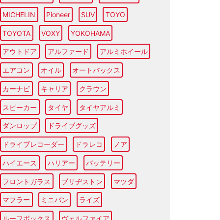
MICHELIN
Pioneer
SUV
TOYO
TOYOTA
VOXY
YOKOHAMA
アウトドア
アルファード
アルミホイール
エアコン
オイル
オートバックス
カーナビ
キャリア
クラウン
スピーカー
タイヤ
タイヤアルミ
ダンロップ
ドライブグッズ
ドライブレコーダー
ドラレコ
ノア
ハイエース
ハリアー
バッテリー
フロントガラス
ブリヂストン
マツダ
マフラー
ミニバン
ライズ
ルーフボックス
ヴェルファイア