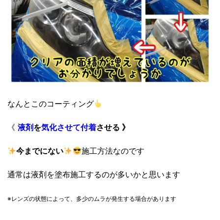
なんとこのコーティング
《
液剤
を
気化させて
付着
させる 》
今までにない
施工方法なのです
通常は液剤を塗布施工するのが多いかと思います
※レンズの状態によって、
多少のムラが発生する場合があります