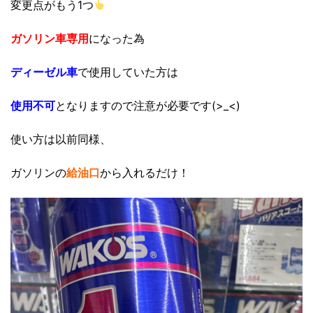
変更点がもう1つ
ガソリン車専用
になった為
ディーゼル車
で使用していた方は
使用不可
となりますので注意が必要です(>_<)
使い方は以前同様、
ガソリンの
給油口
から入れるだけ！