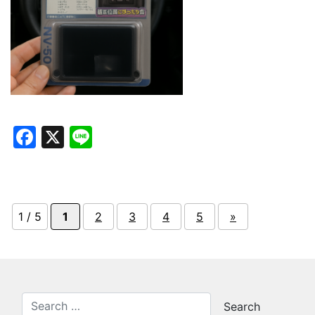
Facebook
X
Line
1 / 5
1
2
3
4
5
»