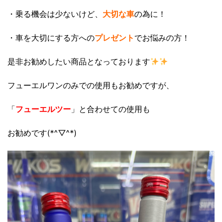
・乗る機会は少ないけど、
大切な車
の為に！
・車を大切にする方への
プレゼント
でお悩みの方！
是非お勧めしたい商品となっております
フューエルワンのみでの使用もお勧めですが、
「
フューエルツー
」と合わせての使用も
お勧めです(*^▽^*)