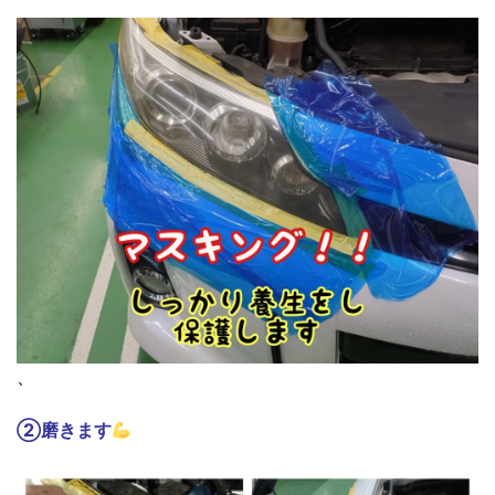
、
②磨きます