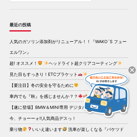
最近の投稿
人気のガソリン添加剤がリニューアル！！『WAKO´S フュー
エルワン』
超! オススメ！
ヘッドライト超クリアコーティング
見た目もすっきり！ETCブラケット
【要注目】冬の安全を守るために
車内でも『秋』を感じませんか？？
【遂に登場】BMW＆MINI専用 デジタルインナーミラー
今、チョーーォ!!人気商品デスっ！
乗り物
いいえ違います
洗車が楽しくなる『バケツド