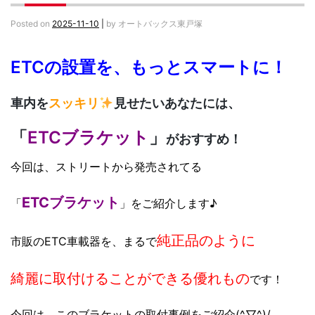
Posted on
2025-11-10
|
by
オートバックス東戸塚
ETCの設置を、もっとスマートに！
車内を
スッキリ
見せたいあなたには、
「
ETCブラケット
」
がおすすめ！
今回は、ストリートから発売されてる
ETCブラケット
「
」をご紹介します♪
純正品のように
市販のETC車載器を、まるで
綺麗に取付けることができる
優れもの
です！
今回は、このブラケットの取付事例をご紹介(^▽^)/