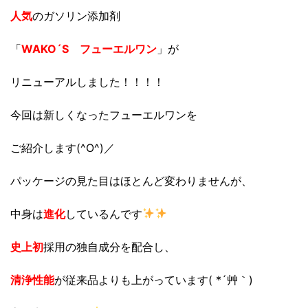
人気
のガソリン添加剤
「
WAKO´S フューエルワン
」が
リニューアルしました！！！！
今回は新しくなったフューエルワンを
ご紹介します(^O^)／
パッケージの見た目はほとんど変わりませんが、
中身は
進化
しているんです
史上初
採用の独自成分を配合し、
清浄性能
が従来品よりも上がっています( *´艸｀)