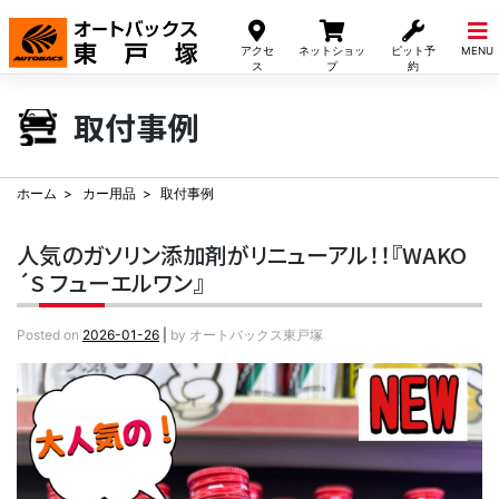
Skip
to
アクセ
ネットショッ
ピット予
MENU
content
ス
プ
約
取付事例
ホーム
カー用品
取付事例
人気のガソリン添加剤がリニューアル！！『WAKO
´S フューエルワン』
Posted on
2026-01-26
|
by
オートバックス東戸塚