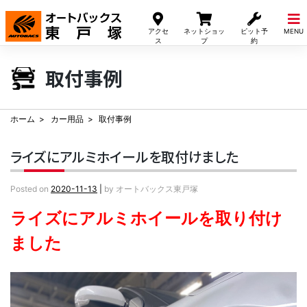
Skip
to
アクセ
ネットショッ
ピット予
MENU
content
ス
プ
約
取付事例
ホーム
カー用品
取付事例
ライズにアルミホイールを取付けました
Posted on
2020-11-13
|
by
オートバックス東戸塚
ライズにアルミホイールを取り付け
ました