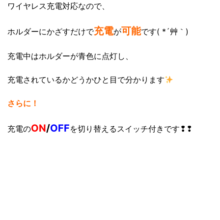
ワイヤレス充電対応なので、
充電
可能
ホルダーにかざすだけで
が
です( *´艸｀)
充電中はホルダーが青色に点灯し、
充電されているかどうかひと目で分かります
さらに！
ON
/
OFF
充電の
を切り替えるスイッチ付きです❢❢