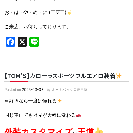
お・は・や・め・に (￣▽￣)
ご来店、お待ちしております。
Facebook
X
Line
【TOM’Ｓ】カローラスポーツ フルエアロ装着
Posted on
2025-03-03
|
by
オートバックス東戸塚
車好きなら一度は憧れる
同じ車両でも外見が大幅に変わる
外装カスタマイズ
王道