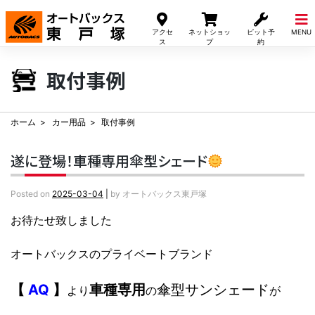
Skip
to
アクセ
ネットショッ
ピット予
MENU
content
ス
プ
約
取付事例
ホーム
カー用品
取付事例
遂に登場！車種専用傘型シェード
Posted on
2025-03-04
|
by
オートバックス東戸塚
お待たせ致しました
オートバックスのプライベートブランド
【
AQ
】
車種専用
傘型サンシェード
より
の
が